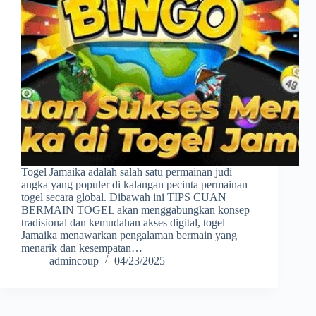
Togel Jamaika adalah salah satu permainan judi
angka yang populer di kalangan pecinta permainan
togel secara global. Dibawah ini TIPS CUAN
BERMAIN TOGEL akan menggabungkan konsep
tradisional dan kemudahan akses digital, togel
Jamaika menawarkan pengalaman bermain yang
menarik dan kesempatan…
admincoup
04/23/2025