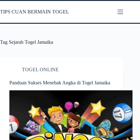
Skip
to
TIPS CUAN BERMAIN TOGEL
content
Tag
Sejarah Togel Jamaika
TOGEL ONLINE
Panduan Sukses Menebak Angka di Togel Jamaika