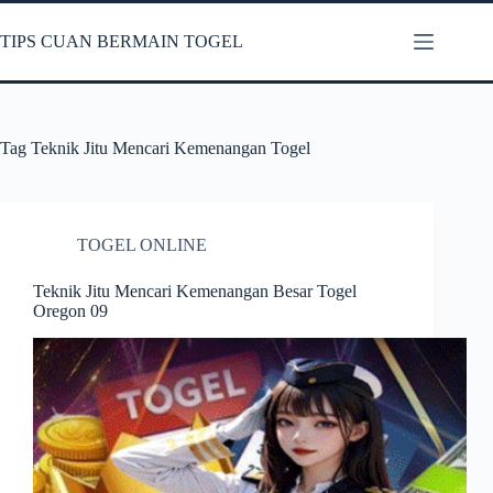
Skip
to
TIPS CUAN BERMAIN TOGEL
content
Tag
Teknik Jitu Mencari Kemenangan Togel
TOGEL ONLINE
Teknik Jitu Mencari Kemenangan Besar Togel
Oregon 09