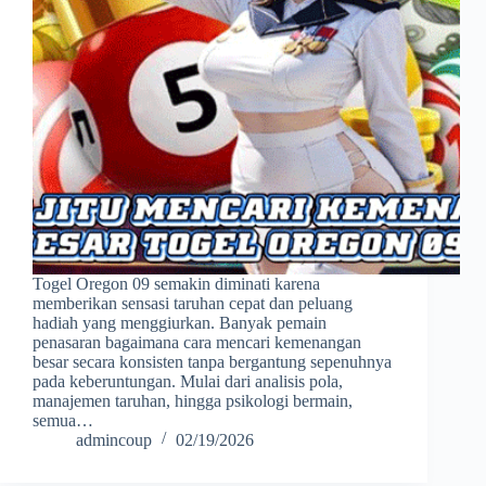
Togel Oregon 09 semakin diminati karena
memberikan sensasi taruhan cepat dan peluang
hadiah yang menggiurkan. Banyak pemain
penasaran bagaimana cara mencari kemenangan
besar secara konsisten tanpa bergantung sepenuhnya
pada keberuntungan. Mulai dari analisis pola,
manajemen taruhan, hingga psikologi bermain,
semua…
admincoup
02/19/2026