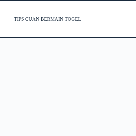
TIPS CUAN BERMAIN TOGEL