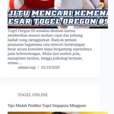
Togel Oregon 09 semakin diminati karena
memberikan sensasi taruhan cepat dan peluang
hadiah yang menggiurkan. Banyak pemain
penasaran bagaimana cara mencari kemenangan
besar secara konsisten tanpa bergantung sepenuhnya
pada keberuntungan. Mulai dari analisis pola,
manajemen taruhan, hingga psikologi bermain,
semua…
admincoup
02/19/2026
TOGEL ONLINE
Tips Mudah Prediksi Togel Singapura Mingguan