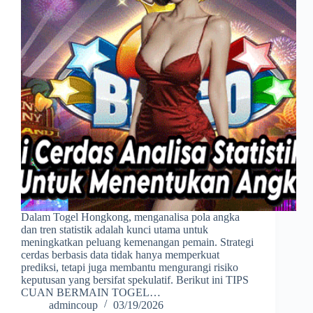
Dalam Togel Hongkong, menganalisa pola angka
dan tren statistik adalah kunci utama untuk
meningkatkan peluang kemenangan pemain. Strategi
cerdas berbasis data tidak hanya memperkuat
prediksi, tetapi juga membantu mengurangi risiko
keputusan yang bersifat spekulatif. Berikut ini TIPS
CUAN BERMAIN TOGEL…
admincoup
03/19/2026