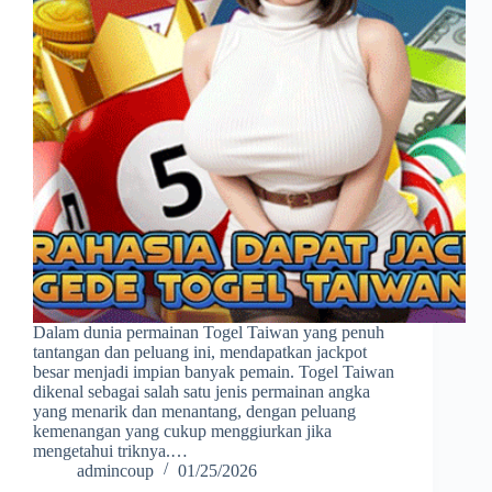
Dalam dunia permainan Togel Taiwan yang penuh
tantangan dan peluang ini, mendapatkan jackpot
besar menjadi impian banyak pemain. Togel Taiwan
dikenal sebagai salah satu jenis permainan angka
yang menarik dan menantang, dengan peluang
kemenangan yang cukup menggiurkan jika
mengetahui triknya.…
admincoup
01/25/2026