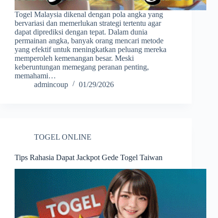
Togel Malaysia dikenal dengan pola angka yang
bervariasi dan memerlukan strategi tertentu agar
dapat diprediksi dengan tepat. Dalam dunia
permainan angka, banyak orang mencari metode
yang efektif untuk meningkatkan peluang mereka
memperoleh kemenangan besar. Meski
keberuntungan memegang peranan penting,
memahami…
admincoup
01/29/2026
TOGEL ONLINE
Tips Rahasia Dapat Jackpot Gede Togel Taiwan