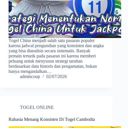
Togel China menjadi salah satu pasaran populer
karena jadwal pengundian yang konsisten dan angka
yang bisa dianalisis secara sistematis. Banyak
pemain tertarik pada pasaran ini karena memberi
peluang untuk menyusun strategi taruhan
berdasarkan data historis dan pengamatan, bukan
hanya mengandalkan…
admincoup
02/07/2026
TOGEL ONLINE
Rahasia Menang Konsisten Di Togel Cambodia