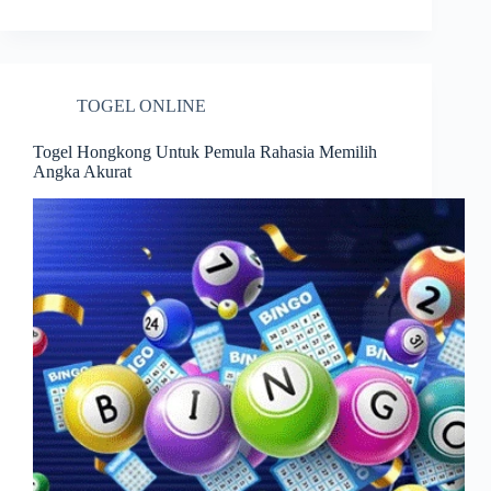
TOGEL ONLINE
Togel Hongkong Untuk Pemula Rahasia Memilih
Angka Akurat