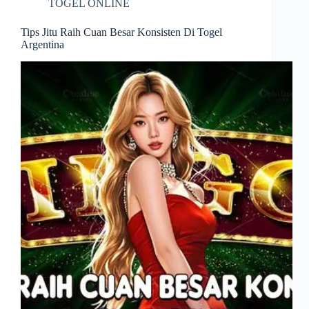
TOGEL ONLINE
Tips Jitu Raih Cuan Besar Konsisten Di Togel
Argentina