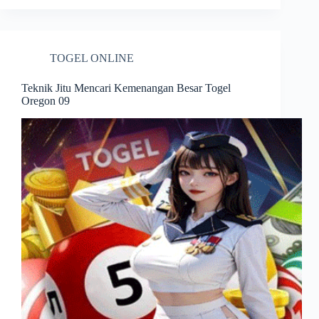
TOGEL ONLINE
Teknik Jitu Mencari Kemenangan Besar Togel
Oregon 09