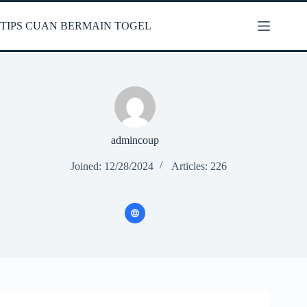
Skip
to
TIPS CUAN BERMAIN TOGEL
content
admincoup
Joined: 12/28/2024
Articles: 226