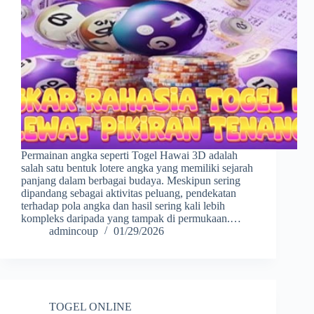
Permainan angka seperti Togel Hawai 3D adalah
salah satu bentuk lotere angka yang memiliki sejarah
panjang dalam berbagai budaya. Meskipun sering
dipandang sebagai aktivitas peluang, pendekatan
terhadap pola angka dan hasil sering kali lebih
kompleks daripada yang tampak di permukaan.…
admincoup
01/29/2026
TOGEL ONLINE