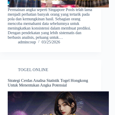
Permainan angka seperti Singapore Pools telah lama
menjadi perhatian banyak orang yang tertarik pada
pola dan kemungkinan hasil. Sebagian orang
mencoba memahami data sebelumnya untuk
meningkatkan konsistensi dalam membuat prediksi.
Dengan pendekatan yang lebih sistematis dan
berbasis analisis, peluang untuk…
admincoup
03/25/2026
TOGEL ONLINE
Strategi Cerdas Analisa Statistik Togel Hongkong
Untuk Menentukan Angka Potensial