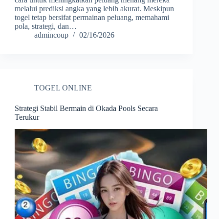
melalui prediksi angka yang lebih akurat. Meskipun
togel tetap bersifat permainan peluang, memahami
pola, strategi, dan…
admincoup
02/16/2026
TOGEL ONLINE
Strategi Stabil Bermain di Okada Pools Secara
Terukur