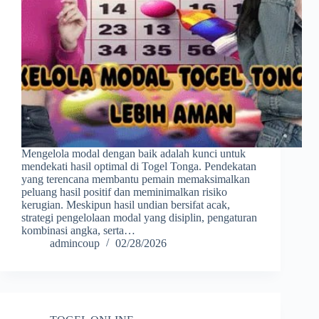
Mengelola modal dengan baik adalah kunci untuk
mendekati hasil optimal di Togel Tonga. Pendekatan
yang terencana membantu pemain memaksimalkan
peluang hasil positif dan meminimalkan risiko
kerugian. Meskipun hasil undian bersifat acak,
strategi pengelolaan modal yang disiplin, pengaturan
kombinasi angka, serta…
admincoup
02/28/2026