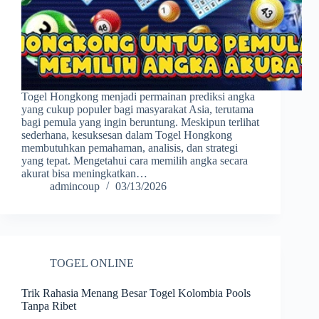
Togel Hongkong menjadi permainan prediksi angka
yang cukup populer bagi masyarakat Asia, terutama
bagi pemula yang ingin beruntung. Meskipun terlihat
sederhana, kesuksesan dalam Togel Hongkong
membutuhkan pemahaman, analisis, dan strategi
yang tepat. Mengetahui cara memilih angka secara
akurat bisa meningkatkan…
admincoup
03/13/2026
TOGEL ONLINE
Trik Rahasia Menang Besar Togel Kolombia Pools
Tanpa Ribet