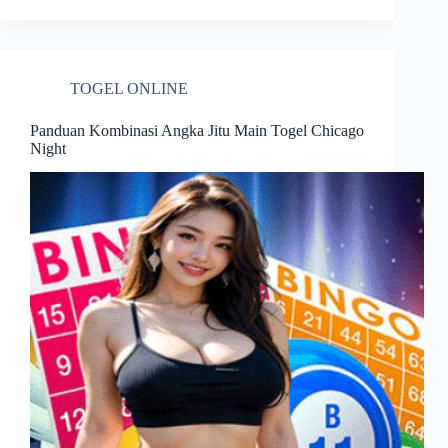
TOGEL ONLINE
Panduan Kombinasi Angka Jitu Main Togel Chicago
Night