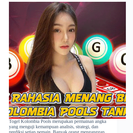
Togel Kolombia Pools merupakan permainan angka
yang menguji kemampuan analisis, strategi, dan
prediksi setiap pemain. Banyak orang menganggap