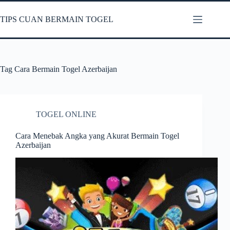
Skip
to
TIPS CUAN BERMAIN TOGEL
content
Tag
Cara Bermain Togel Azerbaijan
TOGEL ONLINE
Cara Menebak Angka yang Akurat Bermain Togel
Azerbaijan