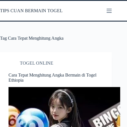
Skip
to
TIPS CUAN BERMAIN TOGEL
content
Tag
Cara Tepat Menghitung Angka
TOGEL ONLINE
Cara Tepat Menghitung Angka Bermain di Togel
Ethiopia