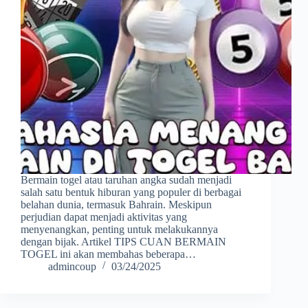
Bermain togel atau taruhan angka sudah menjadi
salah satu bentuk hiburan yang populer di berbagai
belahan dunia, termasuk Bahrain. Meskipun
perjudian dapat menjadi aktivitas yang
menyenangkan, penting untuk melakukannya
dengan bijak. Artikel TIPS CUAN BERMAIN
TOGEL ini akan membahas beberapa…
admincoup
03/24/2025