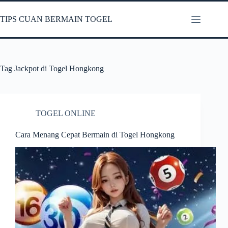
Skip
to
TIPS CUAN BERMAIN TOGEL
content
Tag
Jackpot di Togel Hongkong
TOGEL ONLINE
Cara Menang Cepat Bermain di Togel Hongkong