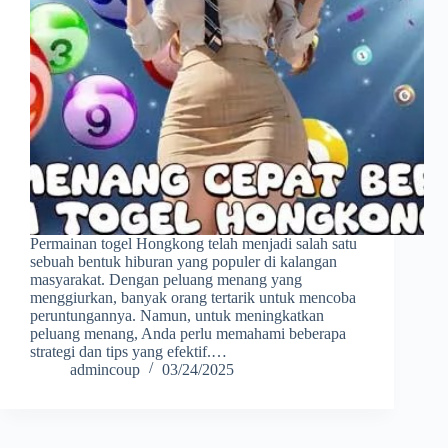
Permainan togel Hongkong telah menjadi salah satu
sebuah bentuk hiburan yang populer di kalangan
masyarakat. Dengan peluang menang yang
menggiurkan, banyak orang tertarik untuk mencoba
peruntungannya. Namun, untuk meningkatkan
peluang menang, Anda perlu memahami beberapa
strategi dan tips yang efektif.…
admincoup
03/24/2025