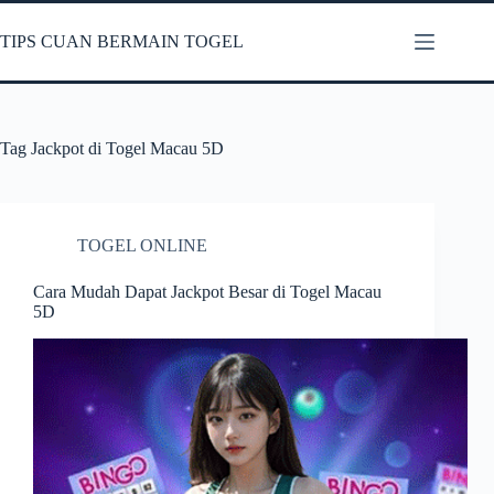
Skip
to
TIPS CUAN BERMAIN TOGEL
content
Tag
Jackpot di Togel Macau 5D
TOGEL ONLINE
Cara Mudah Dapat Jackpot Besar di Togel Macau
5D