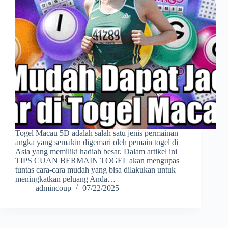
Togel Macau 5D adalah salah satu jenis permainan
angka yang semakin digemari oleh pemain togel di
Asia yang memiliki hadiah besar. Dalam artikel ini
TIPS CUAN BERMAIN TOGEL akan mengupas
tuntas cara-cara mudah yang bisa dilakukan untuk
meningkatkan peluang Anda…
admincoup
07/22/2025