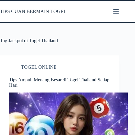
Skip
to
TIPS CUAN BERMAIN TOGEL
content
Tag
Jackpot di Togel Thailand
TOGEL ONLINE
Tips Ampuh Menang Besar di Togel Thailand Setiap
Hari