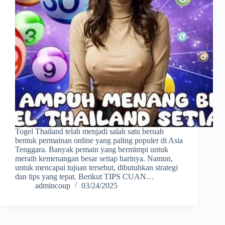
Togel Thailand telah menjadi salah satu beruah
bentuk permainan online yang paling populer di Asia
Tenggara. Banyak pemain yang bermimpi untuk
meraih kemenangan besar setiap harinya. Namun,
untuk mencapai tujuan tersebut, dibutuhkan strategi
dan tips yang tepat. Berikut TIPS CUAN…
admincoup
03/24/2025