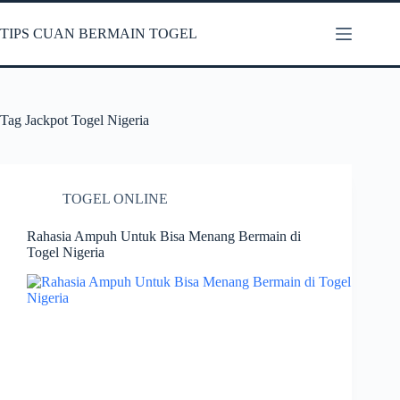
Skip
to
TIPS CUAN BERMAIN TOGEL
content
Tag
Jackpot Togel Nigeria
TOGEL ONLINE
Rahasia Ampuh Untuk Bisa Menang Bermain di
Togel Nigeria