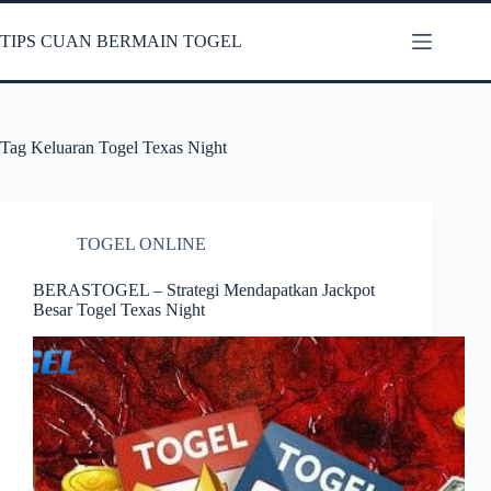
Skip
to
TIPS CUAN BERMAIN TOGEL
content
Tag
Keluaran Togel Texas Night
TOGEL ONLINE
BERASTOGEL – Strategi Mendapatkan Jackpot
Besar Togel Texas Night