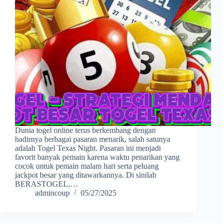
Dunia togel online terus berkembang dengan
hadirnya berbagai pasaran menarik, salah satunya
adalah Togel Texas Night. Pasaran ini menjadi
favorit banyak pemain karena waktu penarikan yang
cocok untuk pemain malam hari serta peluang
jackpot besar yang ditawarkannya. Di sinilah
BERASTOGEL,…
admincoup
05/27/2025