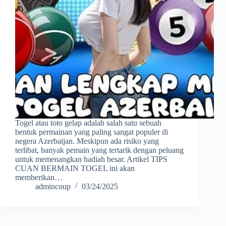
Togel atau toto gelap adalah salah satu sebuah
bentuk permainan yang paling sangat populer di
negera Azerbaijan. Meskipun ada risiko yang
terlibat, banyak pemain yang tertarik dengan peluang
untuk memenangkan hadiah besar. Artikel TIPS
CUAN BERMAIN TOGEL ini akan
memberikan…
admincoup
03/24/2025