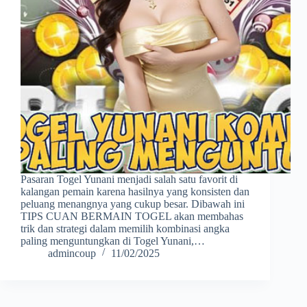
Pasaran Togel Yunani menjadi salah satu favorit di
kalangan pemain karena hasilnya yang konsisten dan
peluang menangnya yang cukup besar. Dibawah ini
TIPS CUAN BERMAIN TOGEL akan membahas
trik dan strategi dalam memilih kombinasi angka
paling menguntungkan di Togel Yunani,…
admincoup
11/02/2025