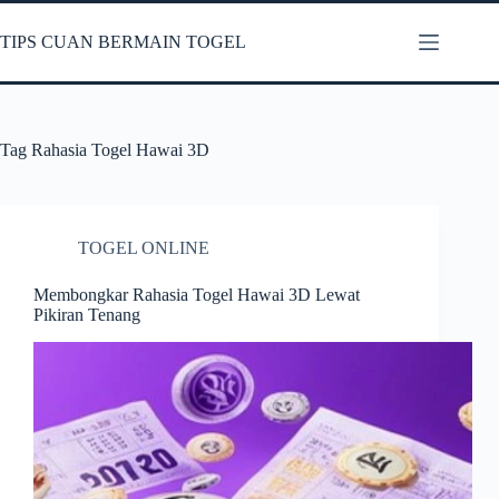
Skip
to
TIPS CUAN BERMAIN TOGEL
content
Tag
Rahasia Togel Hawai 3D
TOGEL ONLINE
Membongkar Rahasia Togel Hawai 3D Lewat
Pikiran Tenang