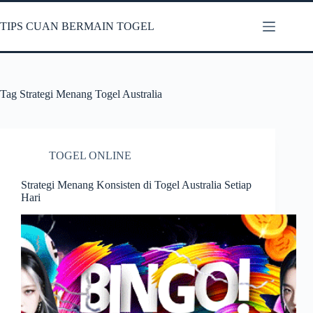
Skip
to
TIPS CUAN BERMAIN TOGEL
content
Tag
Strategi Menang Togel Australia
TOGEL ONLINE
Strategi Menang Konsisten di Togel Australia Setiap
Hari