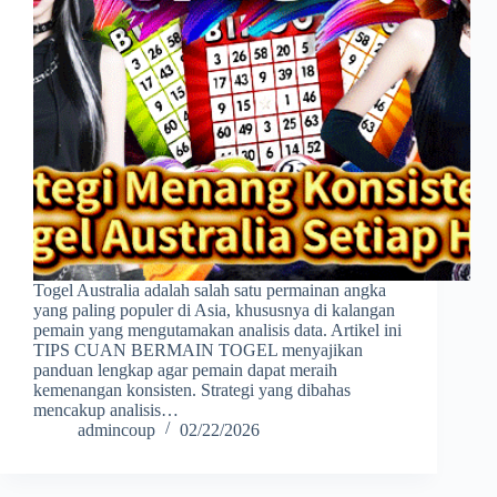
Togel Australia adalah salah satu permainan angka
yang paling populer di Asia, khususnya di kalangan
pemain yang mengutamakan analisis data. Artikel ini
TIPS CUAN BERMAIN TOGEL menyajikan
panduan lengkap agar pemain dapat meraih
kemenangan konsisten. Strategi yang dibahas
mencakup analisis…
admincoup
02/22/2026