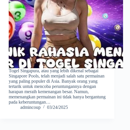
Togel Singapura, atau yang lebih dikenal sebagai
Singapore Pools, telah menjadi salah satu permainan
yang paling populer di Asia. Banyak orang yang
tertarik untuk mencoba peruntungannya dengan
harapan meraih kemenangan besar. Namun,
memenangkan permainan ini tidak hanya bergantung
pada keberuntungan…
admincoup
03/24/2025