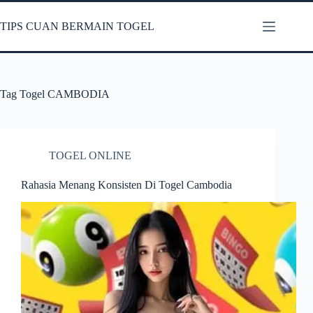
Skip
to
TIPS CUAN BERMAIN TOGEL
content
Tag
Togel CAMBODIA
TOGEL ONLINE
Rahasia Menang Konsisten Di Togel Cambodia