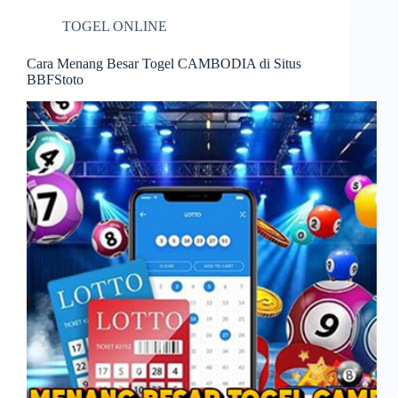
TOGEL ONLINE
Cara Menang Besar Togel CAMBODIA di Situs
BBFStoto