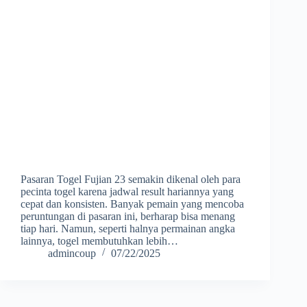
Pasaran Togel Fujian 23 semakin dikenal oleh para
pecinta togel karena jadwal result hariannya yang
cepat dan konsisten. Banyak pemain yang mencoba
peruntungan di pasaran ini, berharap bisa menang
tiap hari. Namun, seperti halnya permainan angka
lainnya, togel membutuhkan lebih…
admincoup
07/22/2025