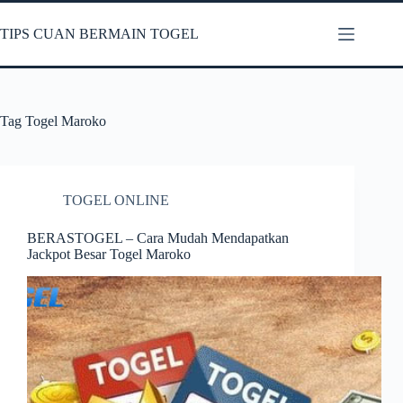
Skip
to
TIPS CUAN BERMAIN TOGEL
content
Tag
Togel Maroko
TOGEL ONLINE
BERASTOGEL – Cara Mudah Mendapatkan
Jackpot Besar Togel Maroko