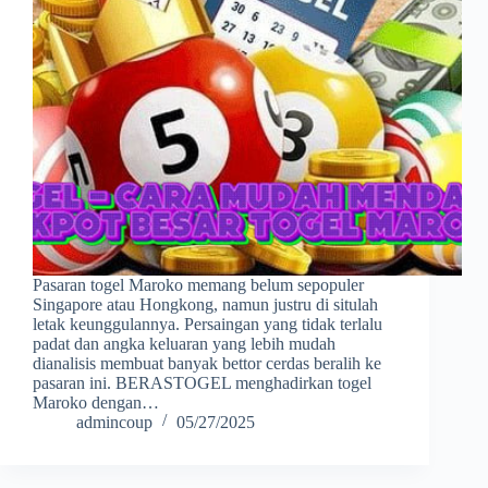
Pasaran togel Maroko memang belum sepopuler
Singapore atau Hongkong, namun justru di situlah
letak keunggulannya. Persaingan yang tidak terlalu
padat dan angka keluaran yang lebih mudah
dianalisis membuat banyak bettor cerdas beralih ke
pasaran ini. BERASTOGEL menghadirkan togel
Maroko dengan…
admincoup
05/27/2025