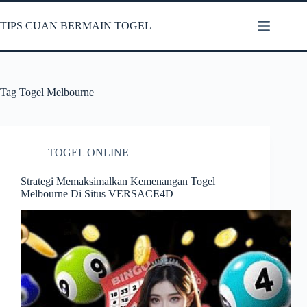
Skip
to
TIPS CUAN BERMAIN TOGEL
content
Tag
Togel Melbourne
TOGEL ONLINE
Strategi Memaksimalkan Kemenangan Togel
Melbourne Di Situs VERSACE4D