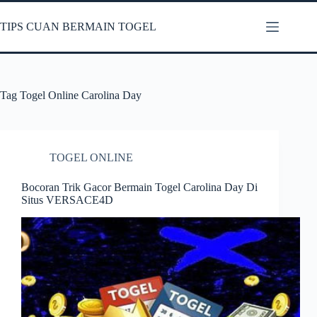
Skip
to
TIPS CUAN BERMAIN TOGEL
content
Tag
Togel Online Carolina Day
TOGEL ONLINE
Bocoran Trik Gacor Bermain Togel Carolina Day Di
Situs VERSACE4D