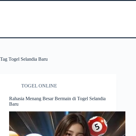
Skip
to
content
Tag
Togel Selandia Baru
TOGEL ONLINE
Rahasia Menang Besar Bermain di Togel Selandia
Baru