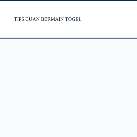
TIPS CUAN BERMAIN TOGEL