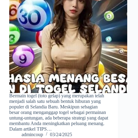
Bermain togel (toto gelap) yang merupakan telah
menjadi salah satu sebuah bentuk hiburan yang
populer di Selandia Baru. Meskipun sebagian
besar orang menganggap togel sebagai permainan
untung-untungan, ada beberapa strategi yang dapat
membantu Anda meningkatkan peluang menang.
Dalam artikel TIPS…
admincoup
03/24/2025