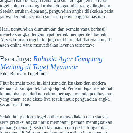
angka dalam berbagai rentang sesuai dengan jenis pasaran
togel, lalu memasang taruhan dengan nilai yang diinginkan.
Setelah taruhan dipasang, pengundian angka dilakukan pada
jadwal tertentu secara resmi oleh penyelenggara pasaran.
Hasil pengundian diumumkan dan pemain yang berhasil
menebak angka dengan tepat berhak memperoleh hadiah.
Akses bermain togel kini juga makin mudah karena banyak
agen online yang menyediakan layanan terpercaya.
Baca Juga:
Rahasia Agar Gampang
Menang di Togel Myanmar
Fitur Bermain Togel India
Fitur bermain togel ini kini semakin lengkap dan modern
dengan dukungan teknologi digital. Pemain dapat menikmati
kemudahan pendaftaran akun, berbagai metode pembayaran
yang aman, serta akses live result untuk pengundian angka
secara real-time.
Selain itu, platform togel online menyediakan data statistik
serta prediksi angka untuk membantu pemain meningkatkan
peluang menang. Sistem keamanan dan perlindungan data
juga menjadi fokus utama demi memastikan kenyamanan