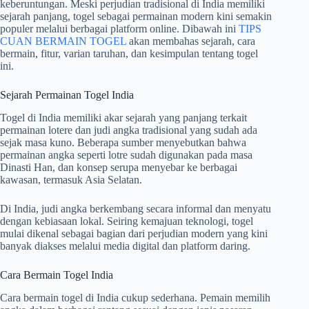
r
keberuntungan. Meski perjudian tradisional di India memiliki
sejarah panjang, togel sebagai permainan modern kini semakin
populer melalui berbagai platform online. Dibawah ini
TIPS
CUAN BERMAIN TOGEL
akan membahas sejarah, cara
bermain, fitur, varian taruhan, dan kesimpulan tentang togel
ini.
Sejarah Permainan Togel India
Togel di India memiliki akar sejarah yang panjang terkait
permainan lotere dan judi angka tradisional yang sudah ada
sejak masa kuno. Beberapa sumber menyebutkan bahwa
permainan angka seperti lotre sudah digunakan pada masa
Dinasti Han, dan konsep serupa menyebar ke berbagai
kawasan, termasuk Asia Selatan.
Di India, judi angka berkembang secara informal dan menyatu
dengan kebiasaan lokal. Seiring kemajuan teknologi, togel
mulai dikenal sebagai bagian dari perjudian modern yang kini
banyak diakses melalui media digital dan platform daring.
Cara Bermain Togel India
Cara bermain togel di India cukup sederhana. Pemain memilih