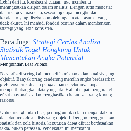
Lebih dari itu, konsistensi catatan juga membantu
meningkatkan disiplin dalam analisis. Dengan rutin mencatat
dan mengevaluasi data, seseorang dapat menghindari
kesalahan yang disebabkan oleh ingatan atau asumsi yang
tidak akurat. Ini menjadi fondasi penting dalam membangun
strategi yang lebih konsisten.
Baca Juga:
Strategi Cerdas Analisa
Statistik Togel Hongkong Untuk
Menentukan Angka Potensial
Menghindari Bias Pribadi
Bias pribadi sering kali menjadi hambatan dalam analisis yang
objektif. Banyak orang cenderung memilih angka berdasarkan
preferensi pribadi atau pengalaman sebelumnya tanpa
mempertimbangkan data yang ada. Hal ini dapat mengurangi
efektivitas analisis dan menghasilkan keputusan yang kurang
rasional.
Untuk menghindari bias, penting untuk selalu mengandalkan
data dan metode analisis yang objektif. Dengan menggunakan
statistik dan pola historis, keputusan dapat dibuat berdasarkan
fakta, bukan perasaan. Pendekatan ini membantu