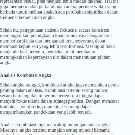
representasi visual, pola menjadi lebih mudah dikenali. Hal ini
juga mempermudah perbandingan antara periode waktu yang
berbeda untuk melihat apakah ada perubahan signifikan dalam
frekuensi kemunculan angka.
Selain itu, penggunaan statistik frekuensi secara konsisten
memungkinkan peningkatan kualitas analisis. Dengan terus
memperbarui data dan mengamati tren, seseorang dapat
membuat keputusan yang lebih terinformasi. Meskipun tidak
menjamin hasil tertentu, pendekatan ini membantu
meningkatkan kepercayaan diri dalam menentukan pilihan
angka.
Analisis Kombinasi Angka
Selain angka tunggal, kombinasi angka juga memainkan peran
penting dalam analisis. Kombinasi tertentu sering muncul
secara berulang dalam periode tertentu, sehingga dapat
menjadi fokus utama dalam strategi prediksi. Dengan mencatat
kombinasi yang sering muncul, seseorang dapat
mengembangkan pendekatan yang lebih terarah.
Analisis kombinasi juga mencakup hubungan antar angka.
Misalnya, angka tertentu mungkin sering muncul bersama