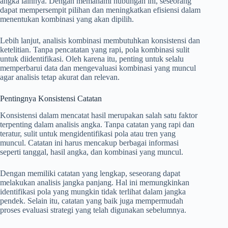
angka lainnya. Dengan memahami hubungan ini, seseorang
dapat mempersempit pilihan dan meningkatkan efisiensi dalam
menentukan kombinasi yang akan dipilih.
Lebih lanjut, analisis kombinasi membutuhkan konsistensi dan
ketelitian. Tanpa pencatatan yang rapi, pola kombinasi sulit
untuk diidentifikasi. Oleh karena itu, penting untuk selalu
memperbarui data dan mengevaluasi kombinasi yang muncul
agar analisis tetap akurat dan relevan.
Pentingnya Konsistensi Catatan
Konsistensi dalam mencatat hasil merupakan salah satu faktor
terpenting dalam analisis angka. Tanpa catatan yang rapi dan
teratur, sulit untuk mengidentifikasi pola atau tren yang
muncul. Catatan ini harus mencakup berbagai informasi
seperti tanggal, hasil angka, dan kombinasi yang muncul.
Dengan memiliki catatan yang lengkap, seseorang dapat
melakukan analisis jangka panjang. Hal ini memungkinkan
identifikasi pola yang mungkin tidak terlihat dalam jangka
pendek. Selain itu, catatan yang baik juga mempermudah
proses evaluasi strategi yang telah digunakan sebelumnya.