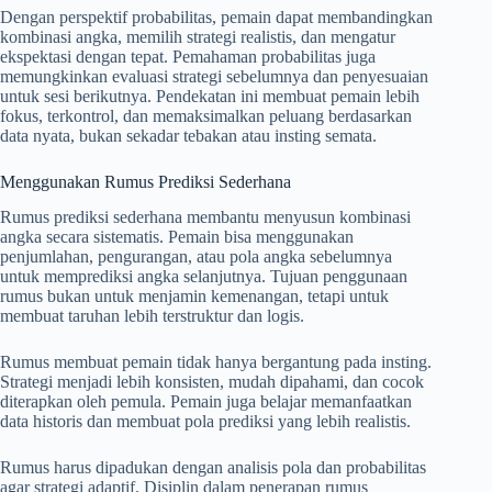
Dengan perspektif probabilitas, pemain dapat membandingkan
kombinasi angka, memilih strategi realistis, dan mengatur
ekspektasi dengan tepat. Pemahaman probabilitas juga
memungkinkan evaluasi strategi sebelumnya dan penyesuaian
untuk sesi berikutnya. Pendekatan ini membuat pemain lebih
fokus, terkontrol, dan memaksimalkan peluang berdasarkan
data nyata, bukan sekadar tebakan atau insting semata.
Menggunakan Rumus Prediksi Sederhana
Rumus prediksi sederhana membantu menyusun kombinasi
angka secara sistematis. Pemain bisa menggunakan
penjumlahan, pengurangan, atau pola angka sebelumnya
untuk memprediksi angka selanjutnya. Tujuan penggunaan
rumus bukan untuk menjamin kemenangan, tetapi untuk
membuat taruhan lebih terstruktur dan logis.
Rumus membuat pemain tidak hanya bergantung pada insting.
Strategi menjadi lebih konsisten, mudah dipahami, dan cocok
diterapkan oleh pemula. Pemain juga belajar memanfaatkan
data historis dan membuat pola prediksi yang lebih realistis.
Rumus harus dipadukan dengan analisis pola dan probabilitas
agar strategi adaptif. Disiplin dalam penerapan rumus