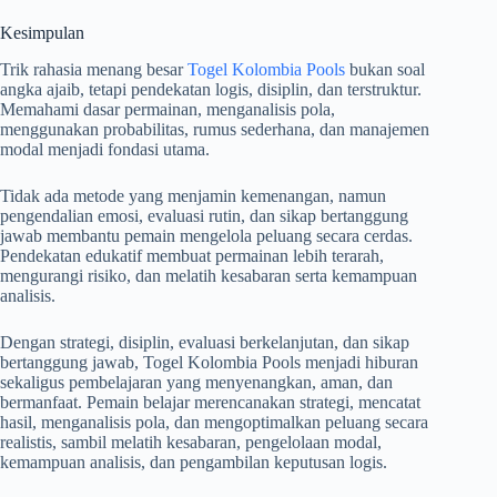
Kesimpulan
Trik rahasia menang besar
Togel Kolombia Pools
bukan soal
angka ajaib, tetapi pendekatan logis, disiplin, dan terstruktur.
Memahami dasar permainan, menganalisis pola,
menggunakan probabilitas, rumus sederhana, dan manajemen
modal menjadi fondasi utama.
Tidak ada metode yang menjamin kemenangan, namun
pengendalian emosi, evaluasi rutin, dan sikap bertanggung
jawab membantu pemain mengelola peluang secara cerdas.
Pendekatan edukatif membuat permainan lebih terarah,
mengurangi risiko, dan melatih kesabaran serta kemampuan
analisis.
Dengan strategi, disiplin, evaluasi berkelanjutan, dan sikap
bertanggung jawab, Togel Kolombia Pools menjadi hiburan
sekaligus pembelajaran yang menyenangkan, aman, dan
bermanfaat. Pemain belajar merencanakan strategi, mencatat
hasil, menganalisis pola, dan mengoptimalkan peluang secara
realistis, sambil melatih kesabaran, pengelolaan modal,
kemampuan analisis, dan pengambilan keputusan logis.