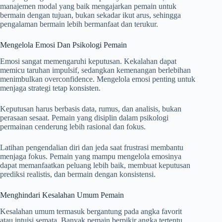
manajemen modal yang baik mengajarkan pemain untuk
bermain dengan tujuan, bukan sekadar ikut arus, sehingga
pengalaman bermain lebih bermanfaat dan terukur.
Mengelola Emosi Dan Psikologi Pemain
Emosi sangat memengaruhi keputusan. Kekalahan dapat
memicu taruhan impulsif, sedangkan kemenangan berlebihan
menimbulkan overconfidence. Mengelola emosi penting untuk
menjaga strategi tetap konsisten.
Keputusan harus berbasis data, rumus, dan analisis, bukan
perasaan sesaat. Pemain yang disiplin dalam psikologi
permainan cenderung lebih rasional dan fokus.
Latihan pengendalian diri dan jeda saat frustrasi membantu
menjaga fokus. Pemain yang mampu mengelola emosinya
dapat memanfaatkan peluang lebih baik, membuat keputusan
prediksi realistis, dan bermain dengan konsistensi.
Menghindari Kesalahan Umum Pemain
Kesalahan umum termasuk bergantung pada angka favorit
atau intuisi semata. Banyak pemain berpikir angka tertentu