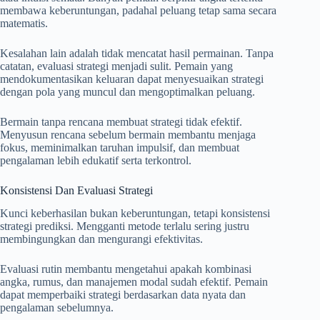
membawa keberuntungan, padahal peluang tetap sama secara
matematis.
Kesalahan lain adalah tidak mencatat hasil permainan. Tanpa
catatan, evaluasi strategi menjadi sulit. Pemain yang
mendokumentasikan keluaran dapat menyesuaikan strategi
dengan pola yang muncul dan mengoptimalkan peluang.
Bermain tanpa rencana membuat strategi tidak efektif.
Menyusun rencana sebelum bermain membantu menjaga
fokus, meminimalkan taruhan impulsif, dan membuat
pengalaman lebih edukatif serta terkontrol.
Konsistensi Dan Evaluasi Strategi
Kunci keberhasilan bukan keberuntungan, tetapi konsistensi
strategi prediksi. Mengganti metode terlalu sering justru
membingungkan dan mengurangi efektivitas.
Evaluasi rutin membantu mengetahui apakah kombinasi
angka, rumus, dan manajemen modal sudah efektif. Pemain
dapat memperbaiki strategi berdasarkan data nyata dan
pengalaman sebelumnya.