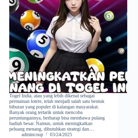
Togel India, atau yang lebih dikenal sebagai
permainan lotere, telah menjadi salah satu bentuk
hiburan yang populer di kalangan masyarakat.
Banyak orang tertarik untuk mencoba
peruntungannya, berharap bisa membawa pulang
hadiah besar. Namun, untuk meningkatkan
peluang menang, dibutuhkan strategi dan…
admincoup
03/24/2025