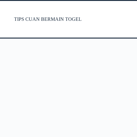
TIPS CUAN BERMAIN TOGEL