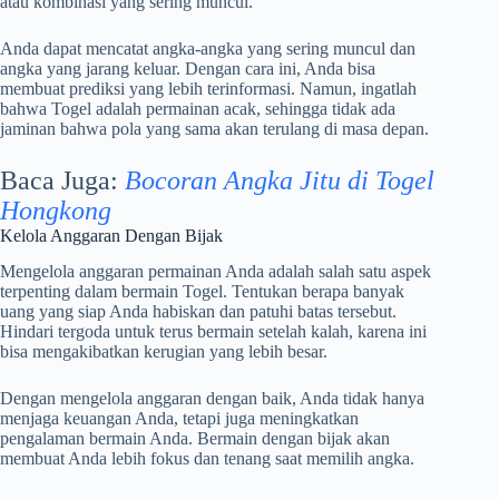
atau kombinasi yang sering muncul.
Anda dapat mencatat angka-angka yang sering muncul dan
angka yang jarang keluar. Dengan cara ini, Anda bisa
membuat prediksi yang lebih terinformasi. Namun, ingatlah
bahwa Togel adalah permainan acak, sehingga tidak ada
jaminan bahwa pola yang sama akan terulang di masa depan.
Baca Juga:
Bocoran Angka Jitu di Togel
Hongkong
Kelola Anggaran Dengan Bijak
Mengelola anggaran permainan Anda adalah salah satu aspek
terpenting dalam bermain Togel. Tentukan berapa banyak
uang yang siap Anda habiskan dan patuhi batas tersebut.
Hindari tergoda untuk terus bermain setelah kalah, karena ini
bisa mengakibatkan kerugian yang lebih besar.
Dengan mengelola anggaran dengan baik, Anda tidak hanya
menjaga keuangan Anda, tetapi juga meningkatkan
pengalaman bermain Anda. Bermain dengan bijak akan
membuat Anda lebih fokus dan tenang saat memilih angka.