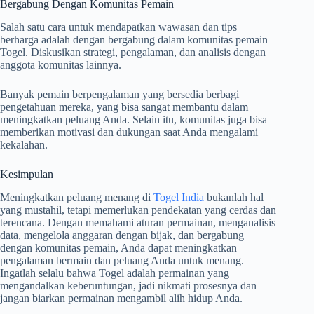
Bergabung Dengan Komunitas Pemain
Salah satu cara untuk mendapatkan wawasan dan tips
berharga adalah dengan bergabung dalam komunitas pemain
Togel. Diskusikan strategi, pengalaman, dan analisis dengan
anggota komunitas lainnya.
Banyak pemain berpengalaman yang bersedia berbagi
pengetahuan mereka, yang bisa sangat membantu dalam
meningkatkan peluang Anda. Selain itu, komunitas juga bisa
memberikan motivasi dan dukungan saat Anda mengalami
kekalahan.
Kesimpulan
Meningkatkan peluang menang di
Togel India
bukanlah hal
yang mustahil, tetapi memerlukan pendekatan yang cerdas dan
terencana. Dengan memahami aturan permainan, menganalisis
data, mengelola anggaran dengan bijak, dan bergabung
dengan komunitas pemain, Anda dapat meningkatkan
pengalaman bermain dan peluang Anda untuk menang.
Ingatlah selalu bahwa Togel adalah permainan yang
mengandalkan keberuntungan, jadi nikmati prosesnya dan
jangan biarkan permainan mengambil alih hidup Anda.