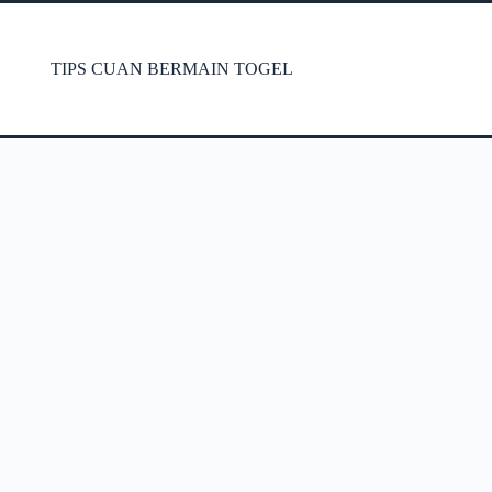
TIPS CUAN BERMAIN TOGEL