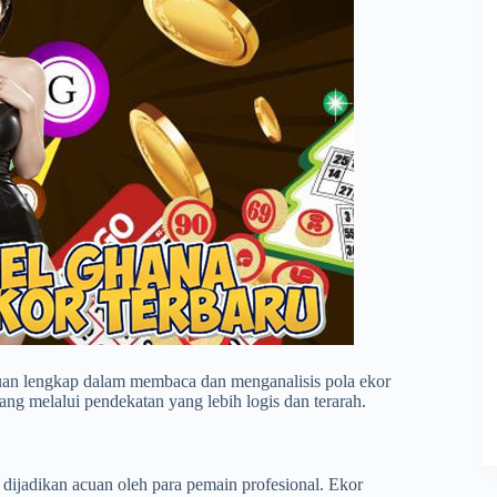
n lengkap dalam membaca dan menganalisis pola ekor
ng melalui pendekatan yang lebih logis dan terarah.
g dijadikan acuan oleh para pemain profesional. Ekor