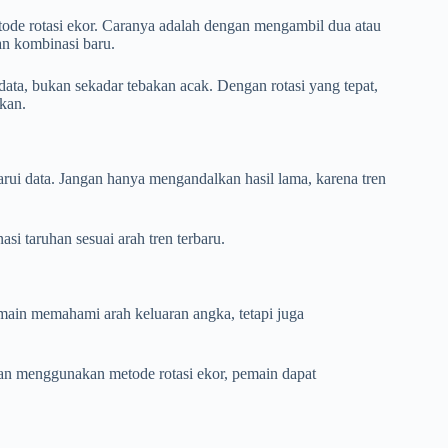
ode rotasi ekor. Caranya adalah dengan mengambil dua atau
an kombinasi baru.
data, bukan sekadar tebakan acak. Dengan rotasi yang tepat,
ikan.
arui data. Jangan hanya mengandalkan hasil lama, karena tren
i taruhan sesuai arah tren terbaru.
ain memahami arah keluaran angka, tetapi juga
dan menggunakan metode rotasi ekor, pemain dapat