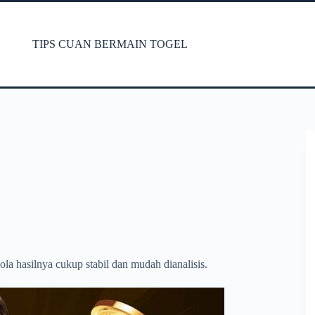
TIPS CUAN BERMAIN TOGEL
la hasilnya cukup stabil dan mudah dianalisis.