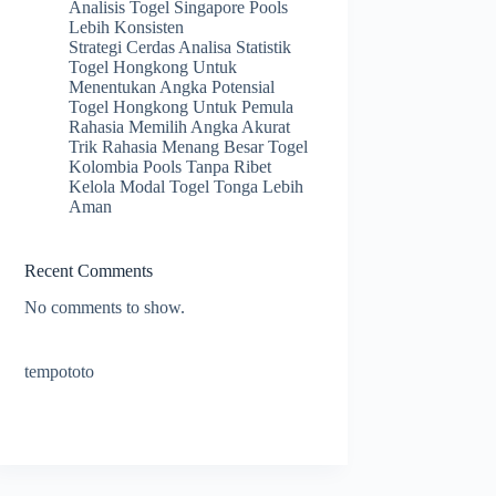
Analisis Togel Singapore Pools
Lebih Konsisten
Strategi Cerdas Analisa Statistik
Togel Hongkong Untuk
Menentukan Angka Potensial
Togel Hongkong Untuk Pemula
Rahasia Memilih Angka Akurat
Trik Rahasia Menang Besar Togel
Kolombia Pools Tanpa Ribet
Kelola Modal Togel Tonga Lebih
Aman
Recent Comments
No comments to show.
tempototo