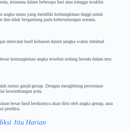
tentu, terutama dalam beberapa hari atau minggu terakhir.
si angka mana yang memiliki kemungkinan tinggi untuk
ur dan tidak bergantung pada keberuntungan semata.
an mencatat hasil keluaran dalam jangka waktu minimal
, besar kemungkinan angka tersebut sedang berada dalam tren
adalah rumus ganjil-genap. Dengan menghitung persentase
lai keseimbangan pola.
nan besar hasil berikutnya akan diisi oleh angka genap, atau
si prediksi.
iksi Jitu Harian