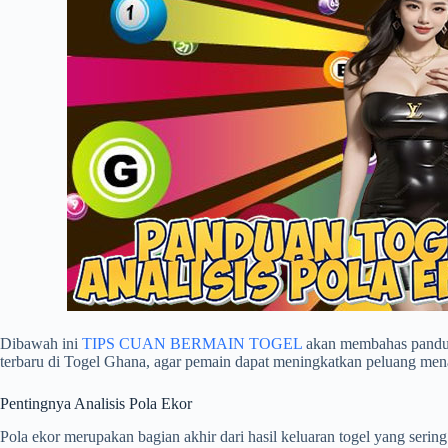
p
o
g
a
p
k
e
m
r
Dibawah ini
TIPS CUAN BERMAIN TOGEL
akan membahas pandua
terbaru di Togel Ghana, agar pemain dapat meningkatkan peluang mena
Pentingnya Analisis Pola Ekor
Pola ekor merupakan bagian akhir dari hasil keluaran togel yang serin