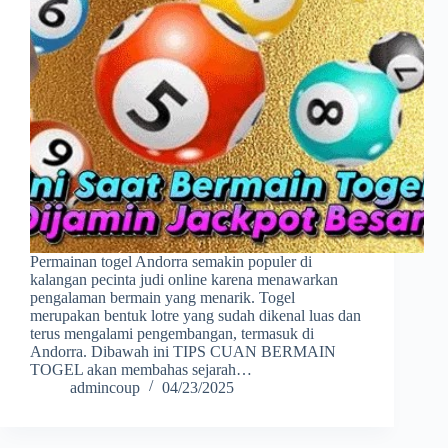
Permainan togel Andorra semakin populer di
kalangan pecinta judi online karena menawarkan
pengalaman bermain yang menarik. Togel
merupakan bentuk lotre yang sudah dikenal luas dan
terus mengalami pengembangan, termasuk di
Andorra. Dibawah ini TIPS CUAN BERMAIN
TOGEL akan membahas sejarah…
admincoup
04/23/2025