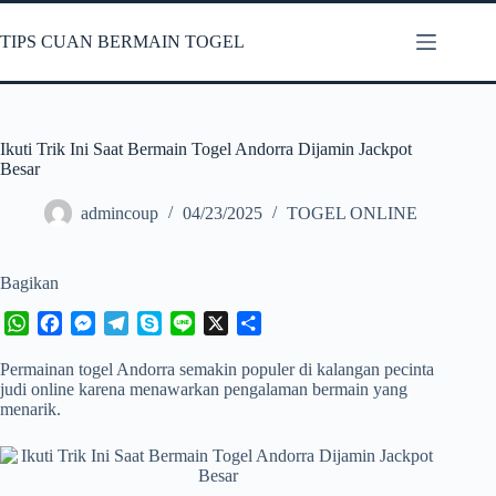
Skip
to
TIPS CUAN BERMAIN TOGEL
content
Ikuti Trik Ini Saat Bermain Togel Andorra Dijamin Jackpot
Besar
admincoup
04/23/2025
TOGEL ONLINE
Bagikan
W
F
M
T
S
L
X
S
h
a
e
e
k
i
h
Permainan togel Andorra semakin populer di kalangan pecinta
a
c
s
l
y
n
a
judi online karena menawarkan pengalaman bermain yang
t
e
s
e
p
e
r
menarik.
s
b
e
g
e
e
A
o
n
r
p
o
g
a
p
k
e
m