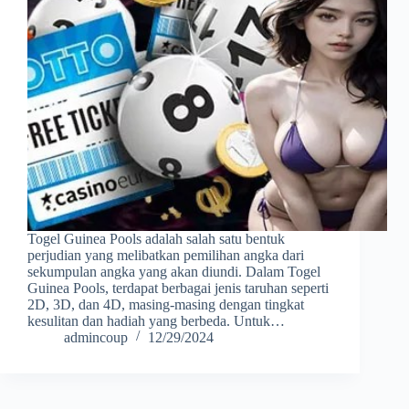
Togel Guinea Pools adalah salah satu bentuk
perjudian yang melibatkan pemilihan angka dari
sekumpulan angka yang akan diundi. Dalam Togel
Guinea Pools, terdapat berbagai jenis taruhan seperti
2D, 3D, dan 4D, masing-masing dengan tingkat
kesulitan dan hadiah yang berbeda. Untuk…
admincoup
12/29/2024