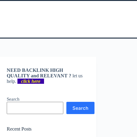
NEED BACKLINK HIGH
QUALITY and RELEVANT ?
let us
help.
click here
Search
Search
Recent Posts