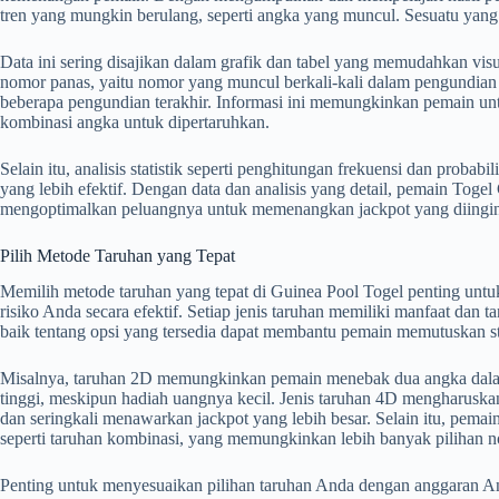
tren yang mungkin berulang, seperti angka yang muncul. Sesuatu yang
Data ini sering disajikan dalam grafik dan tabel yang memudahkan visu
nomor panas, yaitu nomor yang muncul berkali-kali dalam pengundian 
beberapa pengundian terakhir. Informasi ini memungkinkan pemain un
kombinasi angka untuk dipertaruhkan.
Selain itu, analisis statistik seperti penghitungan frekuensi dan prob
yang lebih efektif. Dengan data dan analisis yang detail, pemain Tog
mengoptimalkan peluangnya untuk memenangkan jackpot yang diingi
Pilih Metode Taruhan yang Tepat
Memilih metode taruhan yang tepat di Guinea Pool Togel penting un
risiko Anda secara efektif. Setiap jenis taruhan memiliki manfaat da
baik tentang opsi yang tersedia dapat membantu pemain memutuskan st
Misalnya, taruhan 2D memungkinkan pemain menebak dua angka dalam
tinggi, meskipun hadiah uangnya kecil. Jenis taruhan 4D mengharus
dan seringkali menawarkan jackpot yang lebih besar. Selain itu, pema
seperti taruhan kombinasi, yang memungkinkan lebih banyak pilihan
Penting untuk menyesuaikan pilihan taruhan Anda dengan anggaran And