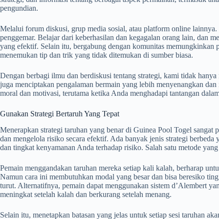
pengundian.
Melalui forum diskusi, grup media sosial, atau platform online lain
penggemar. Belajar dari keberhasilan dan kegagalan orang lain, dan
yang efektif. Selain itu, bergabung dengan komunitas memungkinkan p
menemukan tip dan trik yang tidak ditemukan di sumber biasa.
Dengan berbagi ilmu dan berdiskusi tentang strategi, kami tidak han
juga menciptakan pengalaman bermain yang lebih menyenangkan dan i
moral dan motivasi, terutama ketika Anda menghadapi tantangan dala
Gunakan Strategi Bertaruh Yang Tepat
Menerapkan strategi taruhan yang benar di Guinea Pool Togel sanga
dan mengelola risiko secara efektif. Ada banyak jenis strategi berbed
dan tingkat kenyamanan Anda terhadap risiko. Salah satu metode yang
Pemain menggandakan taruhan mereka setiap kali kalah, berharap unt
Namun cara ini membutuhkan modal yang besar dan bisa beresiko tingg
turut. Alternatifnya, pemain dapat menggunakan sistem d’Alembert yang
meningkat setelah kalah dan berkurang setelah menang.
Selain itu, menetapkan batasan yang jelas untuk setiap sesi taruhan 