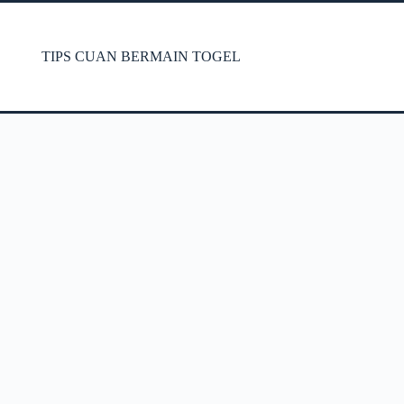
TIPS CUAN BERMAIN TOGEL