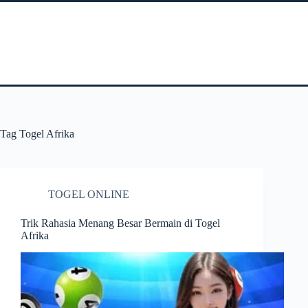
Skip
to
content
Tag
Togel Afrika
TOGEL ONLINE
Trik Rahasia Menang Besar Bermain di Togel
Afrika