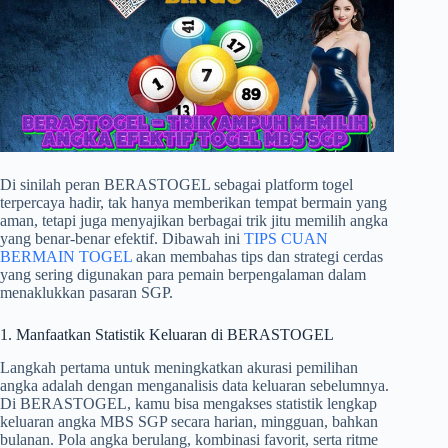
r
Di sinilah peran BERASTOGEL sebagai platform togel
terpercaya hadir, tak hanya memberikan tempat bermain yang
aman, tetapi juga menyajikan berbagai trik jitu memilih angka
yang benar-benar efektif. Dibawah ini
TIPS CUAN
BERMAIN TOGEL
akan membahas tips dan strategi cerdas
yang sering digunakan para pemain berpengalaman dalam
menaklukkan pasaran SGP.
1. Manfaatkan Statistik Keluaran di BERASTOGEL
Langkah pertama untuk meningkatkan akurasi pemilihan
angka adalah dengan menganalisis data keluaran sebelumnya.
Di BERASTOGEL, kamu bisa mengakses statistik lengkap
keluaran angka MBS SGP secara harian, mingguan, bahkan
bulanan. Pola angka berulang, kombinasi favorit, serta ritme