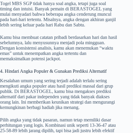
Togel MBS SGP tidak hanya soal angka, tetapi juga soal
timing dan intuisi. Banyak pemain di BERASTOGEL yang
mulai menyadari bahwa beberapa angka cenderung muncul
pada hari-hari tertentu. Misalnya, angka dengan akhiran ganjil
lebih sering keluar pada hari Rabu dan Sabtu.
Kamu bisa membuat catatan pribadi berdasarkan hari dan hasil
sebelumnya, lalu menyusunnya menjadi pola mingguan.
Dengan konsistensi analisis, kamu akan menemukan “waktu
emas” untuk menempatkan angka tertentu dan
memaksimalkan potensi jackpot.
4. Hindari Angka Populer & Gunakan Prediksi Alternatif
Kesalahan umum yang sering terjadi adalah terlalu sering
mengikuti angka populer atau hasil prediksi massal dari grup
publik. Di BERASTOGEL, kamu bisa mengakses prediksi
alternatif dari pakar independen yang tidak banyak diakses
orang lain. Ini memberikan keunikan strategi dan mengurangi
kemungkinan berbagi hadiah jika menang.
Pilih angka yang tidak pasaran, namun tetap memiliki dasar
perhitungan yang logis. Kombinasi unik seperti 13-36-47 atau
25-58-89 lebih jarang dipilih, tapi bisa jadi justru lebih efektif