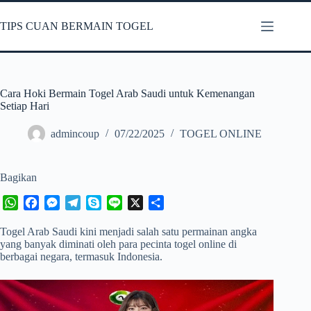
Skip
to
TIPS CUAN BERMAIN TOGEL
content
Cara Hoki Bermain Togel Arab Saudi untuk Kemenangan
Setiap Hari
admincoup
07/22/2025
TOGEL ONLINE
Bagikan
W
F
M
T
S
L
X
S
h
a
e
e
k
i
h
Togel Arab Saudi kini menjadi salah satu permainan angka
a
c
s
l
y
n
a
yang banyak diminati oleh para pecinta togel online di
t
e
s
e
p
e
r
berbagai negara, termasuk Indonesia.
s
b
e
g
e
e
A
o
n
r
p
o
g
a
p
k
e
m