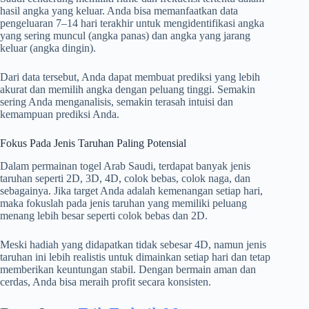
hasil angka yang keluar. Anda bisa memanfaatkan data
pengeluaran 7–14 hari terakhir untuk mengidentifikasi angka
yang sering muncul (angka panas) dan angka yang jarang
keluar (angka dingin).
Dari data tersebut, Anda dapat membuat prediksi yang lebih
akurat dan memilih angka dengan peluang tinggi. Semakin
sering Anda menganalisis, semakin terasah intuisi dan
kemampuan prediksi Anda.
Fokus Pada Jenis Taruhan Paling Potensial
Dalam permainan togel Arab Saudi, terdapat banyak jenis
taruhan seperti 2D, 3D, 4D, colok bebas, colok naga, dan
sebagainya. Jika target Anda adalah kemenangan setiap hari,
maka fokuslah pada jenis taruhan yang memiliki peluang
menang lebih besar seperti colok bebas dan 2D.
Meski hadiah yang didapatkan tidak sebesar 4D, namun jenis
taruhan ini lebih realistis untuk dimainkan setiap hari dan tetap
memberikan keuntungan stabil. Dengan bermain aman dan
cerdas, Anda bisa meraih profit secara konsisten.