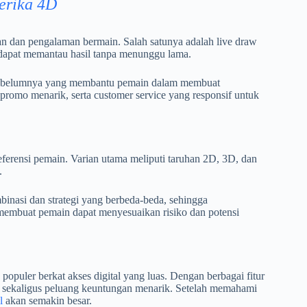
erika 4D
 dan pengalaman bermain. Salah satunya adalah live draw
 dapat memantau hasil tanpa menunggu lama.
ian sebelumnya yang membantu pemain dalam membuat
promo menarik, serta customer service yang responsif untuk
eferensi pemain. Varian utama meliputi taruhan 2D, 3D, dan
.
nasi dan strategi yang berbeda-beda, sehingga
 membuat pemain dapat menyesuaikan risiko dan potensi
puler berkat akses digital yang luas. Dengan berbagai fitur
n sekaligus peluang keuntungan menarik. Setelah memahami
l
akan semakin besar.