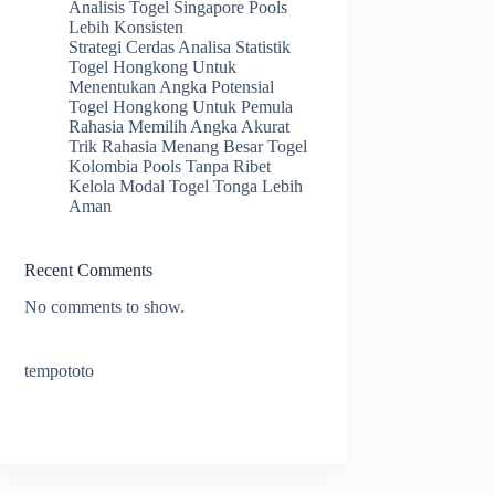
Analisis Togel Singapore Pools
Lebih Konsisten
Strategi Cerdas Analisa Statistik
Togel Hongkong Untuk
Menentukan Angka Potensial
Togel Hongkong Untuk Pemula
Rahasia Memilih Angka Akurat
Trik Rahasia Menang Besar Togel
Kolombia Pools Tanpa Ribet
Kelola Modal Togel Tonga Lebih
Aman
Recent Comments
No comments to show.
tempototo