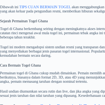
p
o
g
a
Dibawah ini
TIPS CUAN BERMAIN TOGEL
akan menggabungkan u
p
k
e
m
yang akan keluar pada pengundian resmi, memberikan hiburan sekalig
r
Sejarah Permainan Togel Ghana
Togel di Ghana berkembang seiring dengan meningkatnya akses interne
catatan rinci mengenai awal mula togel ini, permainan tebak angka ini
beberapa tahun terakhir.
Togel ini modern mengadopsi sistem undian resmi yang transparan dan fa
yang menyediakan berbagai jenis pasaran togel internasional. Popularit
kemudahan bermain secara daring.
Cara Bermain Togel Ghana
Permainan togel di Ghana cukup mudah dimainkan. Pemain memilih an
berikutnya, biasanya dalam format 2D, 3D, atau 4D yang menunjukkan
angka, pemain memasang taruhan dengan nominal tertentu.
Hasil undian diumumkan secara rutin dan live, dan jika angka yang di
sesuai jenis taruhan dan nilai taruhan yang dipasang. Kesederhanaan ca