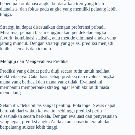
beberapa kombinasi angka berdasarkan tren yang telah
dianalisis, dan fokus pada angka yang memiliki peluang lebih
tinggi.
Strategi ini dapat disesuaikan dengan preferensi pribadi.
Misalnya, pemain bisa menggunakan pendekatan angka
favorit, kombinasi statistik, atau metode eliminasi angka yang
jarang muncul. Dengan strategi yang jelas, prediksi menjadi
lebih sistematis dan terarah.
Menguji dan Mengevaluasi Prediksi
Prediksi yang dibuat perlu diuji secara rutin untuk melihat
efektivitasnya. Catat hasil setiap prediksi dan evaluasi angka
mana yang berhasil dan mana yang tidak. Evaluasi ini
membantu memperbaiki strategi agar lebih akurat di masa
mendatang.
Selain itu, fleksibilitas sangat penting. Pola togel Swiss dapat
berubah dari waktu ke waktu, sehingga prediksi perlu
disesuaikan secara berkala. Dengan evaluasi dan penyesuaian
yang tepat, prediksi angka Anda akan semakin terarah dan
berpeluang sukses lebih tinggi.