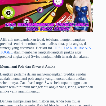
r
Alih-alih mengandalkan tebak-tebakan, mengembangkan
prediksi sendiri membutuhkan analisis data, pola angka, dan
strategi yang sistematis. Berikut ini
TIPS CUAN BERMAIN
TOGEL
akan membahas langkah-langkah praktis agar
prediksi angka togel Swiss menjadi lebih terarah dan akurat.
Memahami Pola dan Riwayat Angka
Langkah pertama dalam mengembangkan prediksi sendiri
adalah memahami pola angka yang muncul dalam undian
sebelumnya. Catat hasil togel Swiss beberapa minggu atau
bulan terakhir untuk mengetahui angka yang sering keluar dan
angka yang jarang muncul.
Dengan mempelajari tren historis ini, Anda bisa mulai
mengenali pola tertentu. Pola ini bisa berupa kombinasi angka