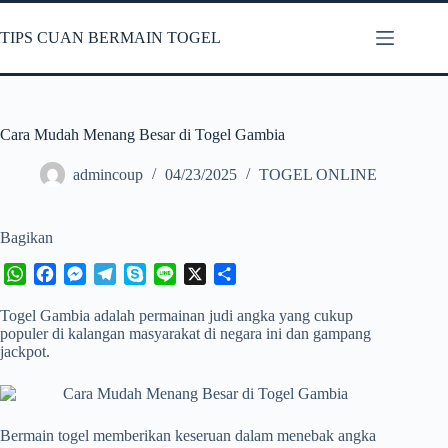
Skip
to
TIPS CUAN BERMAIN TOGEL
content
Cara Mudah Menang Besar di Togel Gambia
admincoup
04/23/2025
TOGEL ONLINE
Bagikan
W
F
M
T
S
L
X
S
h
a
e
e
k
i
h
Togel Gambia adalah permainan judi angka yang cukup
a
c
s
l
y
n
a
populer di kalangan masyarakat di negara ini dan gampang
t
e
s
e
p
e
r
jackpot.
s
b
e
g
e
e
A
o
n
r
p
o
g
a
p
k
e
m
Bermain togel memberikan keseruan dalam menebak angka