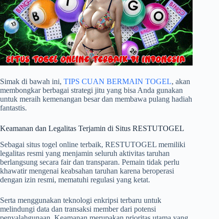
r
Simak di bawah ini,
TIPS CUAN BERMAIN TOGEL
, akan
membongkar berbagai strategi jitu yang bisa Anda gunakan
untuk meraih kemenangan besar dan membawa pulang hadiah
fantastis.
Keamanan dan Legalitas Terjamin di Situs RESTUTOGEL
Sebagai situs togel online terbaik, RESTUTOGEL memiliki
legalitas resmi yang menjamin seluruh aktivitas taruhan
berlangsung secara fair dan transparan. Pemain tidak perlu
khawatir mengenai keabsahan taruhan karena beroperasi
dengan izin resmi, mematuhi regulasi yang ketat.
Serta menggunakan teknologi enkripsi terbaru untuk
melindungi data dan transaksi member dari potensi
penyalahgunaan. Keamanan merupakan prioritas utama yang