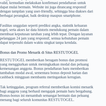
valid, kemudian melakukan konfirmasi pendaftaran untuk
dapat mulai bermain. Website ini juga dirancang responsif
dengan tampilan yang user-friendly, sehingga bisa diakses dari
berbagai perangkat, baik desktop maupun smartphone.
Fasilitas unggulan seperti prediksi angka, statistik keluaran
togel, serta akses ke data historis mendukung pemain dalam
membuat keputusan taruhan yang lebih tepat. Dengan layanan
pelanggan 24 jam yang responsif, semua kebutuhan pemain
dapat terpenuhi dalam waktu singkat tanpa kendala.
Bonus dan Promo Menarik di Situs RESTUTOGEL
RESTUTOGEL memberikan beragam bonus dan promosi
yang menggiurkan untuk meningkatkan modal dan peluang
kemenangan anggota. Bonus pendaftaran baru memberikan
tambahan modal awal, sementara bonus deposit harian dan
cashback mingguan membantu meringankan kerugian.
Tak ketinggalan, program referral memberikan komisi menarik
bagi anggota yang berhasil mengajak pemain baru bergabung.
Bonus-bonus ini menambah semangat bermain dan peluang
menang bagi seluruh komunitas RESTUTOGEL.