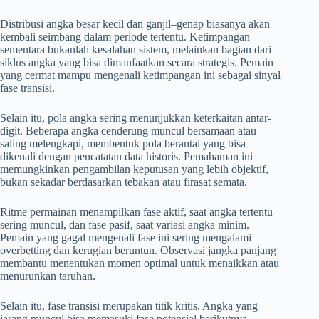
Distribusi angka besar kecil dan ganjil–genap biasanya akan
kembali seimbang dalam periode tertentu. Ketimpangan
sementara bukanlah kesalahan sistem, melainkan bagian dari
siklus angka yang bisa dimanfaatkan secara strategis. Pemain
yang cermat mampu mengenali ketimpangan ini sebagai sinyal
fase transisi.
Selain itu, pola angka sering menunjukkan keterkaitan antar-
digit. Beberapa angka cenderung muncul bersamaan atau
saling melengkapi, membentuk pola berantai yang bisa
dikenali dengan pencatatan data historis. Pemahaman ini
memungkinkan pengambilan keputusan yang lebih objektif,
bukan sekadar berdasarkan tebakan atau firasat semata.
Ritme permainan menampilkan fase aktif, saat angka tertentu
sering muncul, dan fase pasif, saat variasi angka minim.
Pemain yang gagal mengenali fase ini sering mengalami
overbetting dan kerugian beruntun. Observasi jangka panjang
membantu menentukan momen optimal untuk menaikkan atau
menurunkan taruhan.
Selain itu, fase transisi merupakan titik kritis. Angka yang
jarang muncul bisa memasuki fase potensial berikutnya.