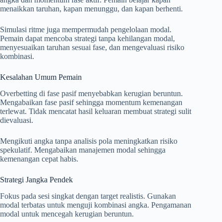
menaikkan taruhan, kapan menunggu, dan kapan berhenti.
Simulasi ritme juga mempermudah pengelolaan modal.
Pemain dapat mencoba strategi tanpa kehilangan modal,
menyesuaikan taruhan sesuai fase, dan mengevaluasi risiko
kombinasi.
Kesalahan Umum Pemain
Overbetting di fase pasif menyebabkan kerugian beruntun.
Mengabaikan fase pasif sehingga momentum kemenangan
terlewat. Tidak mencatat hasil keluaran membuat strategi sulit
dievaluasi.
Mengikuti angka tanpa analisis pola meningkatkan risiko
spekulatif. Mengabaikan manajemen modal sehingga
kemenangan cepat habis.
Strategi Jangka Pendek
Fokus pada sesi singkat dengan target realistis. Gunakan
modal terbatas untuk menguji kombinasi angka. Pengamanan
modal untuk mencegah kerugian beruntun.