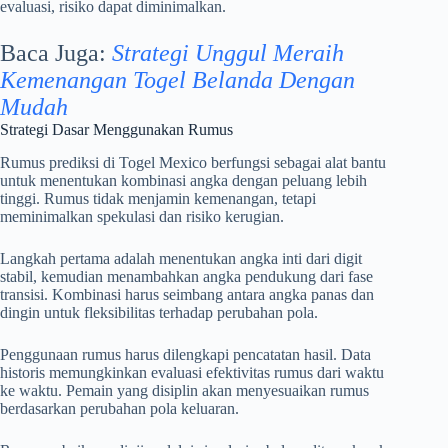
evaluasi, risiko dapat diminimalkan.
Baca Juga:
Strategi Unggul Meraih
Kemenangan Togel Belanda Dengan
Mudah
Strategi Dasar Menggunakan Rumus
Rumus prediksi di Togel Mexico berfungsi sebagai alat bantu
untuk menentukan kombinasi angka dengan peluang lebih
tinggi. Rumus tidak menjamin kemenangan, tetapi
meminimalkan spekulasi dan risiko kerugian.
Langkah pertama adalah menentukan angka inti dari digit
stabil, kemudian menambahkan angka pendukung dari fase
transisi. Kombinasi harus seimbang antara angka panas dan
dingin untuk fleksibilitas terhadap perubahan pola.
Penggunaan rumus harus dilengkapi pencatatan hasil. Data
historis memungkinkan evaluasi efektivitas rumus dari waktu
ke waktu. Pemain yang disiplin akan menyesuaikan rumus
berdasarkan perubahan pola keluaran.