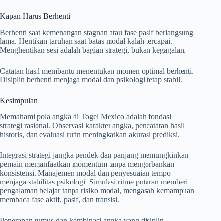
Kapan Harus Berhenti
Berhenti saat kemenangan stagnan atau fase pasif berlangsung
lama. Hentikan taruhan saat batas modal kalah tercapai.
Menghentikan sesi adalah bagian strategi, bukan kegagalan.
Catatan hasil membantu menentukan momen optimal berhenti.
Disiplin berhenti menjaga modal dan psikologi tetap stabil.
Kesimpulan
Memahami pola angka di Togel Mexico adalah fondasi
strategi rasional. Observasi karakter angka, pencatatan hasil
historis, dan evaluasi rutin meningkatkan akurasi prediksi.
Integrasi strategi jangka pendek dan panjang memungkinkan
pemain memanfaatkan momentum tanpa mengorbankan
konsistensi. Manajemen modal dan penyesuaian tempo
menjaga stabilitas psikologi. Simulasi ritme putaran memberi
pengalaman belajar tanpa risiko modal, mengasah kemampuan
membaca fase aktif, pasif, dan transisi.
Penerapan rumus dan kombinasi angka yang disiplin