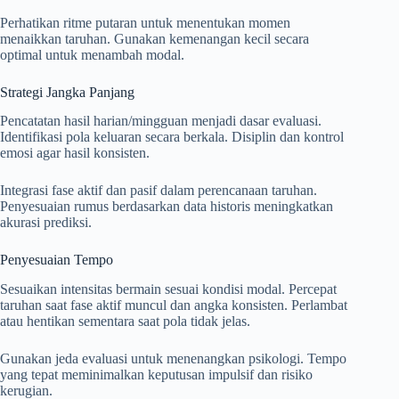
Perhatikan ritme putaran untuk menentukan momen
menaikkan taruhan. Gunakan kemenangan kecil secara
optimal untuk menambah modal.
Strategi Jangka Panjang
Pencatatan hasil harian/mingguan menjadi dasar evaluasi.
Identifikasi pola keluaran secara berkala. Disiplin dan kontrol
emosi agar hasil konsisten.
Integrasi fase aktif dan pasif dalam perencanaan taruhan.
Penyesuaian rumus berdasarkan data historis meningkatkan
akurasi prediksi.
Penyesuaian Tempo
Sesuaikan intensitas bermain sesuai kondisi modal. Percepat
taruhan saat fase aktif muncul dan angka konsisten. Perlambat
atau hentikan sementara saat pola tidak jelas.
Gunakan jeda evaluasi untuk menenangkan psikologi. Tempo
yang tepat meminimalkan keputusan impulsif dan risiko
kerugian.