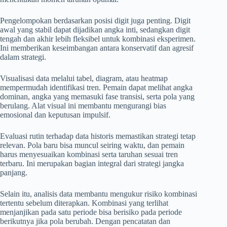
Pengelompokan berdasarkan posisi digit juga penting. Digit
awal yang stabil dapat dijadikan angka inti, sedangkan digit
tengah dan akhir lebih fleksibel untuk kombinasi eksperimen.
Ini memberikan keseimbangan antara konservatif dan agresif
dalam strategi.
Visualisasi data melalui tabel, diagram, atau heatmap
mempermudah identifikasi tren. Pemain dapat melihat angka
dominan, angka yang memasuki fase transisi, serta pola yang
berulang. Alat visual ini membantu mengurangi bias
emosional dan keputusan impulsif.
Evaluasi rutin terhadap data historis memastikan strategi tetap
relevan. Pola baru bisa muncul seiring waktu, dan pemain
harus menyesuaikan kombinasi serta taruhan sesuai tren
terbaru. Ini merupakan bagian integral dari strategi jangka
panjang.
Selain itu, analisis data membantu mengukur risiko kombinasi
tertentu sebelum diterapkan. Kombinasi yang terlihat
menjanjikan pada satu periode bisa berisiko pada periode
berikutnya jika pola berubah. Dengan pencatatan dan