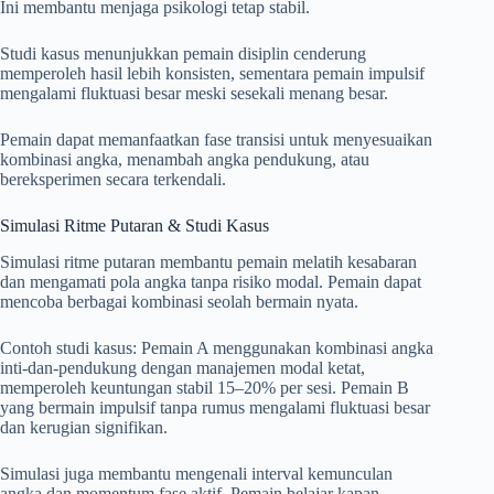
Ini membantu menjaga psikologi tetap stabil.
Studi kasus menunjukkan pemain disiplin cenderung
memperoleh hasil lebih konsisten, sementara pemain impulsif
mengalami fluktuasi besar meski sesekali menang besar.
Pemain dapat memanfaatkan fase transisi untuk menyesuaikan
kombinasi angka, menambah angka pendukung, atau
bereksperimen secara terkendali.
Simulasi Ritme Putaran & Studi Kasus
Simulasi ritme putaran membantu pemain melatih kesabaran
dan mengamati pola angka tanpa risiko modal. Pemain dapat
mencoba berbagai kombinasi seolah bermain nyata.
Contoh studi kasus: Pemain A menggunakan kombinasi angka
inti-dan-pendukung dengan manajemen modal ketat,
memperoleh keuntungan stabil 15–20% per sesi. Pemain B
yang bermain impulsif tanpa rumus mengalami fluktuasi besar
dan kerugian signifikan.
Simulasi juga membantu mengenali interval kemunculan
angka dan momentum fase aktif. Pemain belajar kapan