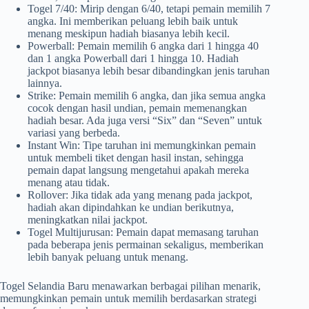
Togel 7/40: Mirip dengan 6/40, tetapi pemain memilih 7
angka. Ini memberikan peluang lebih baik untuk
menang meskipun hadiah biasanya lebih kecil.
Powerball: Pemain memilih 6 angka dari 1 hingga 40
dan 1 angka Powerball dari 1 hingga 10. Hadiah
jackpot biasanya lebih besar dibandingkan jenis taruhan
lainnya.
Strike: Pemain memilih 6 angka, dan jika semua angka
cocok dengan hasil undian, pemain memenangkan
hadiah besar. Ada juga versi “Six” dan “Seven” untuk
variasi yang berbeda.
Instant Win: Tipe taruhan ini memungkinkan pemain
untuk membeli tiket dengan hasil instan, sehingga
pemain dapat langsung mengetahui apakah mereka
menang atau tidak.
Rollover: Jika tidak ada yang menang pada jackpot,
hadiah akan dipindahkan ke undian berikutnya,
meningkatkan nilai jackpot.
Togel Multijurusan: Pemain dapat memasang taruhan
pada beberapa jenis permainan sekaligus, memberikan
lebih banyak peluang untuk menang.
Togel Selandia Baru menawarkan berbagai pilihan menarik,
memungkinkan pemain untuk memilih berdasarkan strategi