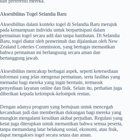
dan preferensi mereka.
Aksesibilitas Togel Selandia Baru
Aksesibilitas dalam konteks togel di Selandia Baru merujuk
pada kemampuan individu untuk berpartisipasi dalam
permainan togel secara adil dan tanpa hambatan. Di Selandia
Baru, togel diatur oleh pemerintah dan dijalankan oleh New
Zealand Lotteries Commission, yang bertugas memastikan
bahwa permainan ini berlangsung secara aman dan
bertanggung jawab.
Aksesibilitas mencakup berbagai aspek, seperti ketersediaan
informasi yang jelas mengenai permainan, serta fasilitas yang
memadai bagi mereka yang ingin bermain, termasuk
penyediaan layanan online dan fisik. Selain itu, perhatian juga
diberikan kepada kelompok-kelompok rentan.
Dengan adanya program yang bertujuan untuk mencegah
kecanduan judi dan memberikan dukungan bagi mereka yang
mungkin mengalami kesulitan akibat perjudian. Regulasi yang
ketat juga diterapkan untuk memastikan bahwa semua peserta,
tanpa memandang latar belakang sosial, ekonomi, atau fisik,
dapat mengakses togel secara setara dan aman.