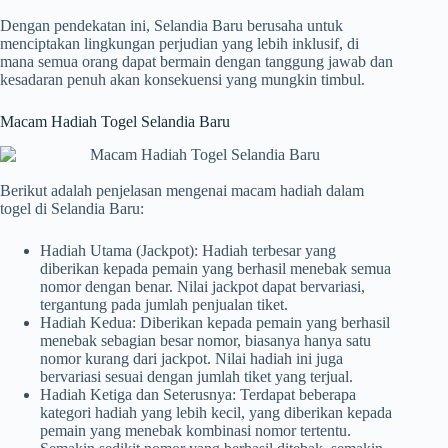
Dengan pendekatan ini, Selandia Baru berusaha untuk
menciptakan lingkungan perjudian yang lebih inklusif, di
mana semua orang dapat bermain dengan tanggung jawab dan
kesadaran penuh akan konsekuensi yang mungkin timbul.
Macam Hadiah Togel Selandia Baru
Berikut adalah penjelasan mengenai macam hadiah dalam
togel di Selandia Baru:
Hadiah Utama (Jackpot): Hadiah terbesar yang
diberikan kepada pemain yang berhasil menebak semua
nomor dengan benar. Nilai jackpot dapat bervariasi,
tergantung pada jumlah penjualan tiket.
Hadiah Kedua: Diberikan kepada pemain yang berhasil
menebak sebagian besar nomor, biasanya hanya satu
nomor kurang dari jackpot. Nilai hadiah ini juga
bervariasi sesuai dengan jumlah tiket yang terjual.
Hadiah Ketiga dan Seterusnya: Terdapat beberapa
kategori hadiah yang lebih kecil, yang diberikan kepada
pemain yang menebak kombinasi nomor tertentu.