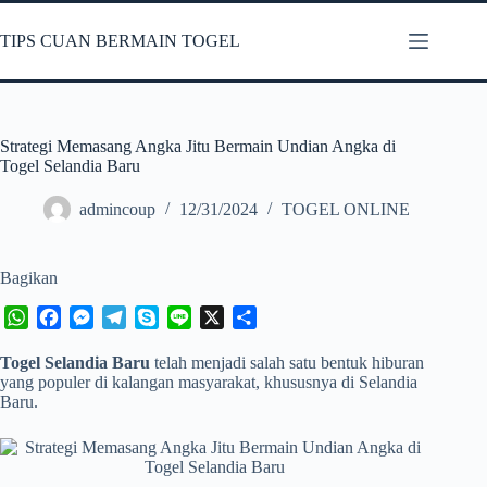
Skip
to
TIPS CUAN BERMAIN TOGEL
content
Strategi Memasang Angka Jitu Bermain Undian Angka di
Togel Selandia Baru
admincoup
12/31/2024
TOGEL ONLINE
Bagikan
W
F
M
T
S
L
X
S
h
a
e
e
k
i
h
Togel Selandia Baru
telah menjadi salah satu bentuk hiburan
a
c
s
l
y
n
a
yang populer di kalangan masyarakat, khususnya di Selandia
t
e
s
e
p
e
r
Baru.
s
b
e
g
e
e
A
o
n
r
p
o
g
a
p
k
e
m