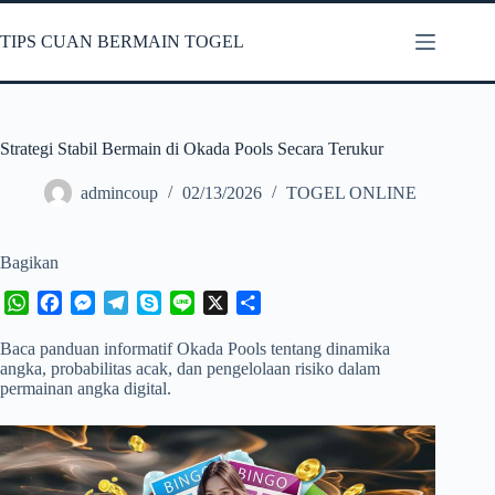
Skip
to
TIPS CUAN BERMAIN TOGEL
content
Strategi Stabil Bermain di Okada Pools Secara Terukur
admincoup
02/13/2026
TOGEL ONLINE
Bagikan
W
F
M
T
S
L
X
S
h
a
e
e
k
i
h
Baca panduan informatif Okada Pools tentang dinamika
a
c
s
l
y
n
a
angka, probabilitas acak, dan pengelolaan risiko dalam
t
e
s
e
p
e
r
permainan angka digital.
s
b
e
g
e
e
A
o
n
r
p
o
g
a
p
k
e
m