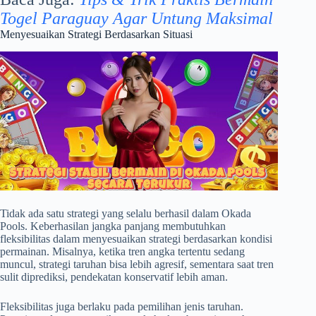
Togel Paraguay Agar Untung Maksimal
Menyesuaikan Strategi Berdasarkan Situasi
Tidak ada satu strategi yang selalu berhasil dalam Okada
Pools. Keberhasilan jangka panjang membutuhkan
fleksibilitas dalam menyesuaikan strategi berdasarkan kondisi
permainan. Misalnya, ketika tren angka tertentu sedang
muncul, strategi taruhan bisa lebih agresif, sementara saat tren
sulit diprediksi, pendekatan konservatif lebih aman.
Fleksibilitas juga berlaku pada pemilihan jenis taruhan.