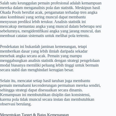
Salah satu keunggulan pemain profesional adalah kemampuan
mereka dalam menganalisis pola dan statistik. Meskipun hasil
Okada Pools bersifat acak, pengamatan terhadap tren angka
atau kombinasi yang sering muncul dapat membantu
menyusun prediksi lebih terukur. Analisis statistik ini
mencakup memantau angka yang muncul dalam beberapa sesi
sebelumnya, mengidentifikasi angka yang jarang muncul, dan
membuat catatan sistematis untuk melihat pola tertentu.
Pendekatan ini bukanlah jaminan kemenangan, tetapi
memberikan dasar yang lebih ilmiah daripada sekadar
menebak angka secara acak. Pemain yang mampu
menggabungkan analisis statistik dengan strategi pengelolaan
modal biasanya memiliki peluang lebih tinggi untuk bermain
secara stabil dan menghindari kerugian besar.
Selain itu, mencatat setiap hasil taruhan juga membantu
pemain memahami kecenderungan permainan mereka sendiri,
sehingga strategi dapat disesuaikan secara dinamis.
Kemampuan ini membutuhkan disiplin dan konsistensi,
karena pola tidak muncul secara instan dan membutuhkan
observasi berulang.
Menentukan Target & Batas Kemenangan