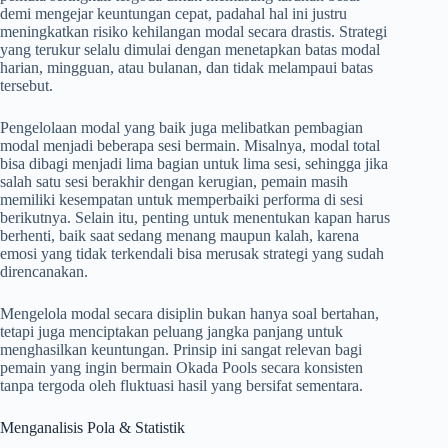
demi mengejar keuntungan cepat, padahal hal ini justru
meningkatkan risiko kehilangan modal secara drastis. Strategi
yang terukur selalu dimulai dengan menetapkan batas modal
harian, mingguan, atau bulanan, dan tidak melampaui batas
tersebut.
Pengelolaan modal yang baik juga melibatkan pembagian
modal menjadi beberapa sesi bermain. Misalnya, modal total
bisa dibagi menjadi lima bagian untuk lima sesi, sehingga jika
salah satu sesi berakhir dengan kerugian, pemain masih
memiliki kesempatan untuk memperbaiki performa di sesi
berikutnya. Selain itu, penting untuk menentukan kapan harus
berhenti, baik saat sedang menang maupun kalah, karena
emosi yang tidak terkendali bisa merusak strategi yang sudah
direncanakan.
Mengelola modal secara disiplin bukan hanya soal bertahan,
tetapi juga menciptakan peluang jangka panjang untuk
menghasilkan keuntungan. Prinsip ini sangat relevan bagi
pemain yang ingin bermain Okada Pools secara konsisten
tanpa tergoda oleh fluktuasi hasil yang bersifat sementara.
Menganalisis Pola & Statistik