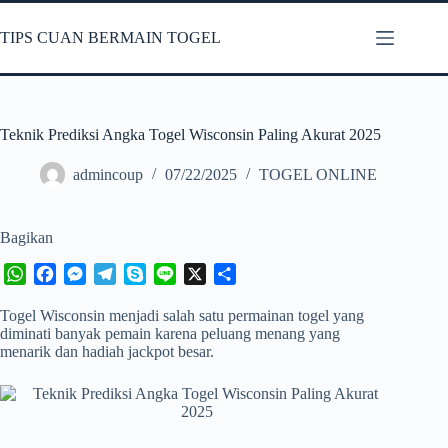
Skip
to
TIPS CUAN BERMAIN TOGEL
content
Teknik Prediksi Angka Togel Wisconsin Paling Akurat 2025
admincoup
07/22/2025
TOGEL ONLINE
Bagikan
W
F
M
T
S
L
X
S
h
a
e
e
k
i
h
Togel Wisconsin menjadi salah satu permainan togel yang
a
c
s
l
y
n
a
diminati banyak pemain karena peluang menang yang
t
e
s
e
p
e
r
menarik dan hadiah jackpot besar.
s
b
e
g
e
e
A
o
n
r
p
o
g
a
p
k
e
m