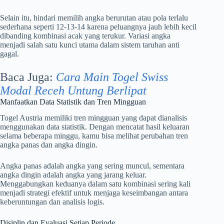
Selain itu, hindari memilih angka berurutan atau pola terlalu
sederhana seperti 12-13-14 karena peluangnya jauh lebih kecil
dibanding kombinasi acak yang terukur. Variasi angka
menjadi salah satu kunci utama dalam sistem taruhan anti
gagal.
Baca Juga:
Cara Main Togel Swiss
Modal Receh Untung Berlipat
Manfaatkan Data Statistik dan Tren Mingguan
Togel Austria memiliki tren mingguan yang dapat dianalisis
menggunakan data statistik. Dengan mencatat hasil keluaran
selama beberapa minggu, kamu bisa melihat perubahan tren
angka panas dan angka dingin.
Angka panas adalah angka yang sering muncul, sementara
angka dingin adalah angka yang jarang keluar.
Menggabungkan keduanya dalam satu kombinasi sering kali
menjadi strategi efektif untuk menjaga keseimbangan antara
keberuntungan dan analisis logis.
Disiplin dan Evaluasi Setiap Periode