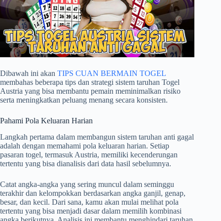
r
Dibawah ini akan
TIPS CUAN BERMAIN TOGEL
membahas beberapa tips dan strategi sistem taruhan Togel
Austria yang bisa membantu pemain meminimalkan risiko
serta meningkatkan peluang menang secara konsisten.
Pahami Pola Keluaran Harian
Langkah pertama dalam membangun sistem taruhan anti gagal
adalah dengan memahami pola keluaran harian. Setiap
pasaran togel, termasuk Austria, memiliki kecenderungan
tertentu yang bisa dianalisis dari data hasil sebelumnya.
Catat angka-angka yang sering muncul dalam seminggu
terakhir dan kelompokkan berdasarkan angka ganjil, genap,
besar, dan kecil. Dari sana, kamu akan mulai melihat pola
tertentu yang bisa menjadi dasar dalam memilih kombinasi
angka berikutnya. Analisis ini membantu menghindari taruhan