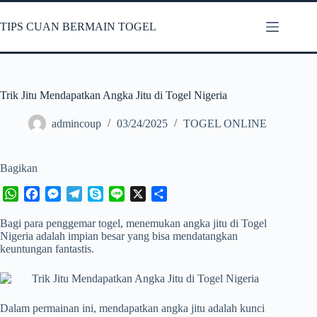
Skip
to
TIPS CUAN BERMAIN TOGEL
content
Trik Jitu Mendapatkan Angka Jitu di Togel Nigeria
admincoup
03/24/2025
TOGEL ONLINE
Bagikan
W
F
M
T
S
L
X
S
h
a
e
e
k
i
h
Bagi para penggemar togel, menemukan angka jitu di Togel
a
c
s
l
y
n
a
Nigeria adalah impian besar yang bisa mendatangkan
t
e
s
e
p
e
r
keuntungan fantastis.
s
b
e
g
e
e
A
o
n
r
p
o
g
a
p
k
e
m
Dalam permainan ini, mendapatkan angka jitu adalah kunci