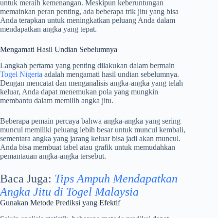
r
untuk meraih kemenangan. Meskipun keberuntungan
memainkan peran penting, ada beberapa trik jitu yang bisa
Anda terapkan untuk meningkatkan peluang Anda dalam
mendapatkan angka yang tepat.
Mengamati Hasil Undian Sebelumnya
Langkah pertama yang penting dilakukan dalam bermain
Togel Nigeria
adalah mengamati hasil undian sebelumnya.
Dengan mencatat dan menganalisis angka-angka yang telah
keluar, Anda dapat menemukan pola yang mungkin
membantu dalam memilih angka jitu.
Beberapa pemain percaya bahwa angka-angka yang sering
muncul memiliki peluang lebih besar untuk muncul kembali,
sementara angka yang jarang keluar bisa jadi akan muncul.
Anda bisa membuat tabel atau grafik untuk memudahkan
pemantauan angka-angka tersebut.
Baca Juga:
Tips Ampuh Mendapatkan
Angka Jitu di Togel Malaysia
Gunakan Metode Prediksi yang Efektif