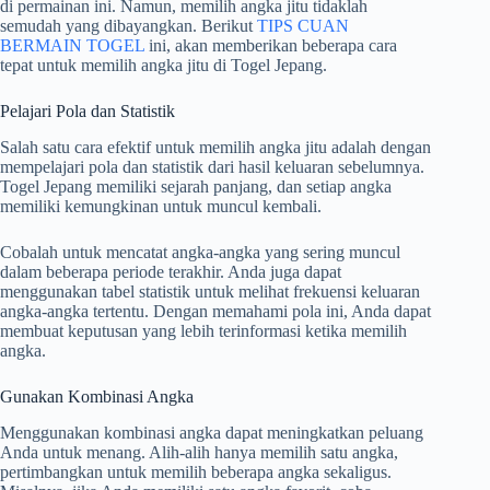
r
di permainan ini. Namun, memilih angka jitu tidaklah
semudah yang dibayangkan. Berikut
TIPS CUAN
BERMAIN TOGEL
ini, akan memberikan beberapa cara
tepat untuk memilih angka jitu di Togel Jepang.
Pelajari Pola dan Statistik
Salah satu cara efektif untuk memilih angka jitu adalah dengan
mempelajari pola dan statistik dari hasil keluaran sebelumnya.
Togel Jepang memiliki sejarah panjang, dan setiap angka
memiliki kemungkinan untuk muncul kembali.
Cobalah untuk mencatat angka-angka yang sering muncul
dalam beberapa periode terakhir. Anda juga dapat
menggunakan tabel statistik untuk melihat frekuensi keluaran
angka-angka tertentu. Dengan memahami pola ini, Anda dapat
membuat keputusan yang lebih terinformasi ketika memilih
angka.
Gunakan Kombinasi Angka
Menggunakan kombinasi angka dapat meningkatkan peluang
Anda untuk menang. Alih-alih hanya memilih satu angka,
pertimbangkan untuk memilih beberapa angka sekaligus.