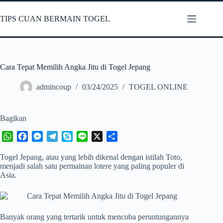
Skip
to
TIPS CUAN BERMAIN TOGEL
content
Cara Tepat Memilih Angka Jitu di Togel Jepang
admincoup
03/24/2025
TOGEL ONLINE
Bagikan
W
F
M
T
S
L
X
S
h
a
e
e
k
i
h
Togel Jepang, atau yang lebih dikenal dengan istilah Toto,
a
c
s
l
y
n
a
menjadi salah satu permainan lotere yang paling populer di
t
e
s
e
p
e
r
Asia.
s
b
e
g
e
e
A
o
n
r
p
o
g
a
p
k
e
m
Banyak orang yang tertarik untuk mencoba peruntungannya