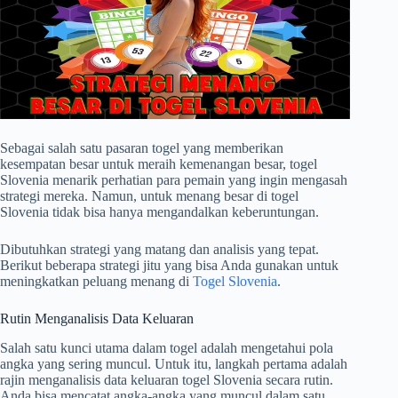
r
Sebagai salah satu pasaran togel yang memberikan
kesempatan besar untuk meraih kemenangan besar, togel
Slovenia menarik perhatian para pemain yang ingin mengasah
strategi mereka. Namun, untuk menang besar di togel
Slovenia tidak bisa hanya mengandalkan keberuntungan.
Dibutuhkan strategi yang matang dan analisis yang tepat.
Berikut beberapa strategi jitu yang bisa Anda gunakan untuk
meningkatkan peluang menang di
Togel Slovenia
.
Rutin Menganalisis Data Keluaran
Salah satu kunci utama dalam togel adalah mengetahui pola
angka yang sering muncul. Untuk itu, langkah pertama adalah
rajin menganalisis data keluaran togel Slovenia secara rutin.
Anda bisa mencatat angka-angka yang muncul dalam satu