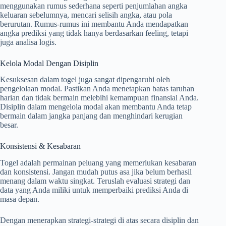
menggunakan rumus sederhana seperti penjumlahan angka
keluaran sebelumnya, mencari selisih angka, atau pola
berurutan. Rumus-rumus ini membantu Anda mendapatkan
angka prediksi yang tidak hanya berdasarkan feeling, tetapi
juga analisa logis.
Kelola Modal Dengan Disiplin
Kesuksesan dalam togel juga sangat dipengaruhi oleh
pengelolaan modal. Pastikan Anda menetapkan batas taruhan
harian dan tidak bermain melebihi kemampuan finansial Anda.
Disiplin dalam mengelola modal akan membantu Anda tetap
bermain dalam jangka panjang dan menghindari kerugian
besar.
Konsistensi & Kesabaran
Togel adalah permainan peluang yang memerlukan kesabaran
dan konsistensi. Jangan mudah putus asa jika belum berhasil
menang dalam waktu singkat. Teruslah evaluasi strategi dan
data yang Anda miliki untuk memperbaiki prediksi Anda di
masa depan.
Dengan menerapkan strategi-strategi di atas secara disiplin dan