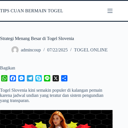
Skip
to
TIPS CUAN BERMAIN TOGEL
content
Strategi Menang Besar di Togel Slovenia
admincoup
07/22/2025
TOGEL ONLINE
Bagikan
W
F
M
T
S
L
X
S
h
a
e
e
k
i
h
Togel Slovenia kini semakin populer di kalangan pemain
a
c
s
l
y
n
a
karena jadwal undian yang teratur dan sistem pengundian
t
e
s
e
p
e
r
yang transparan.
s
b
e
g
e
e
A
o
n
r
p
o
g
a
p
k
e
m