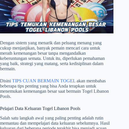
r
Dengan sistem yang menarik dan peluang menang yang
cukup menjanjikan, banyak pemain mencari cara untuk
meraih kemenangan besar tanpa mengandalkan
keberuntungan semata. Untuk itu, diperlukan pemahaman
yang baik, strategi yang matang, serta kedisiplinan dalam
bermain.
Disini
TIPS CUAN BERMAIN TOGEL
akan membahas
beberapa tips penting yang bisa Anda terapkan untuk
menemukan kemenangan besar saat bermain Togel Libanon
Pools.
Pelajari Data Keluaran Togel Libanon Pools
Salah satu langkah awal yang paling penting adalah rutin
memantau dan mempelajari data keluaran sebelumnya. Hasil
keluaran dari beberapa periode terakhir bisa menjadi acuan